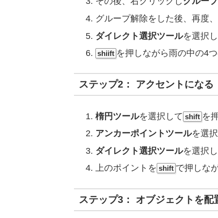
その後、右クリックし
グループ
グループ解除をした後、再度、
ダイレクト選択ツール
を選択し
を押しながら雨の中の4
shiift
ステップ2： アクセントにな
楕円ツール
を選択して
を
shift
アンカーポイントツール
を選択
ダイレクト選択ツール
を選択し
上のポイントを
で押しな
shift
ステップ3： オブジェクトを配