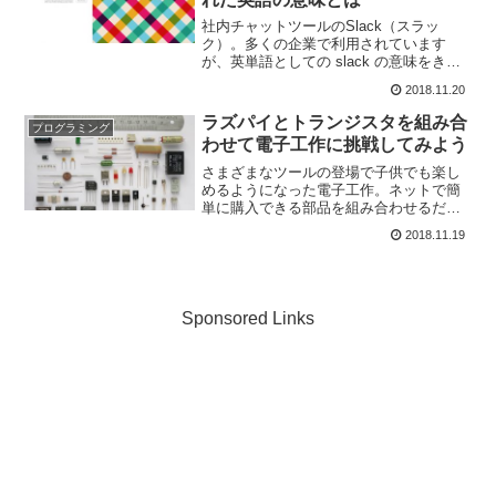
社内チャットツールのSlack（スラッ
ク）。多くの企業で利用されています
が、英単語としての slack の意味をきち
んと答えられる人は少ないのではないで
2018.11.20
しょうか？この記事では slack の英語の
意味を解説します。
ラズパイとトランジスタを組み合
プログラミング
わせて電子工作に挑戦してみよう
さまざまなツールの登場で子供でも楽し
めるようになった電子工作。ネットで簡
単に購入できる部品を組み合わせるだけ
で、驚くほど多種多様な回路を作ること
2018.11.19
ができます。今回は、電子工作を身近な
ものにしてくれた代表格であるラズベリ
ーパイと、電子工作でなく...
Sponsored Links