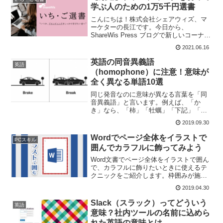
通...
学ぶ人のための1万5千円選書
こんにちは！株式会社シェアウィズ、マ
ーケターの長江です。今日から、
ShareWis Press ブログで新しいコーナー
「いち・ご選書」をスタートします！
2021.06.16
NHKさんのドキュメンタリー番組「プロ
フェッショナル 仕事の流儀」2018年放送
英語の同音異義語
英語
の書店店...
（homophone）に注意！意味が
全く異なる単語10選
同じ発音なのに意味が異なる言葉を「同
音異義語」と言います。例えば、「か
き」なら、「柿」「牡蠣」「下記」「火
気」「書き」など、色んな意味の言葉が
2019.09.30
あります。関西弁だと「ちゃうちゃうち
ゃうんちゃう」が有名です。「ちゃう」
Wordでページ全体をイラストで
PCスキル
を連呼しているように見えま...
囲んでカラフルに飾ってみよう
Word文書でページ全体をイラストで囲ん
で、カラフルに飾りたいときに使えるテ
クニックをご紹介します。枠囲みが施さ
れた表彰状を作ったり、味気ないいつも
2019.04.30
の書類に遊び心を加えるときに活用でき
るテクニックです。Wordの「ページ罫
Slack（スラック）ってどういう
英語
線」の機能を使って...
意味？社内ツールの名前に込めら
れた英語の意味とは