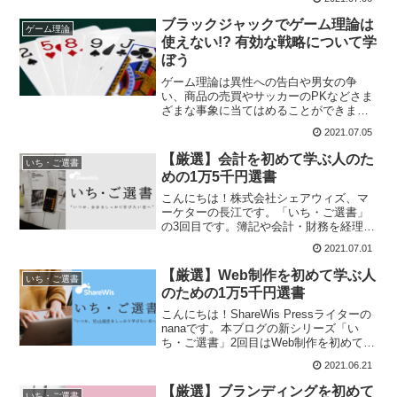
生や新入社員の方など「これからロジカ
ルシンキングを身に付けたい！」という
ブラックジャックでゲーム理論は
ゲーム理論
方...
使えない!? 有効な戦略について学
ぼう
ゲーム理論は異性への告白や男女の争
い、商品の売買やサッカーのPKなどさま
ざまな事象に当てはめることができま
す。とはいってもゲーム理論は読んで字
2021.07.05
のごとく、「ゲーム」に関する理論で
す。今回はトランプゲームのブラックジ
【厳選】会計を初めて学ぶ人のた
いち・ご選書
ャックにゲーム理論を当てはめ...
めの1万5千円選書
こんにちは！株式会社シェアウィズ、マ
ーケターの長江です。「いち・ご選書」
の3回目です。簿記や会計・財務を経理担
当ではないけど学んでおきたい…でもな
2021.07.01
かなか学ぶ機会がとれない方や、公認会
計士を目指したいけど何から始めたら良
【厳選】Web制作を初めて学ぶ人
いち・ご選書
いのか迷っている方には...
のための1万5千円選書
こんにちは！ShareWis Pressライターの
nanaです。本ブログの新シリーズ「い
ち・ご選書」2回目はWeb制作を初めて学
ぶ人に向けてコンテンツを厳選！Webサ
2021.06.21
イトのデザインをキャリアに考えたいけ
ど、高額なプログラミング教室に長期間
【厳選】ブランディングを初めて
いち・ご選書