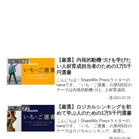
【厳選】内発的動機づけを学びた
いち・ご選書
い人材育成担当者のための1万5千
円選書
こんにちは！ShareWis Pressライターの
nanaです。「いち・ご選書」の第5回目の
テーマは内発的動機づけ。人材育成担当
者・人事担当者はもちろん、部下のモチ
2021.07.29
ベーションを上げたい方、自分のモチベ
ーションを管理して活躍したい方にも参
【厳選】ロジカルシンキングを初
いち・ご選書
考に...
めて学ぶ人のための1万5千円選書
こんにちは！ShareWis Pressライターの
nanaです。「いち・ご選書」の第4回目の
テーマはロジカルシンキング。厳選した
10個のコンテンツをまとめました！就活
2021.07.06