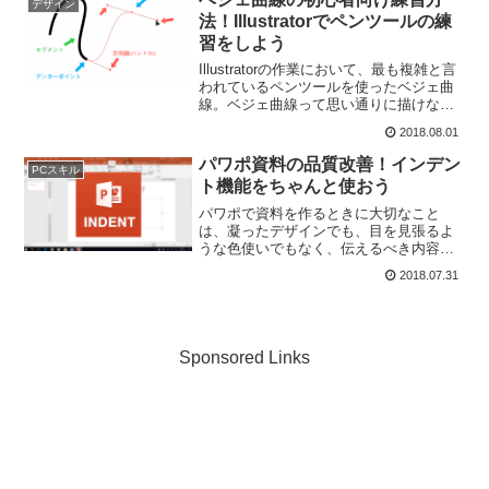
デザイン
て取っておく人は多いと思...
法！Illustratorでペンツールの練
習をしよう
Illustratorの作業において、最も複雑と言
われているペンツールを使ったベジェ曲
線。ベジェ曲線って思い通りに描けない
から嫌煙しがち…。基礎が分かってない
2018.08.01
ので、いつも当てずっぽうで曲線を描い
てます…。という方も多いのではないで
パワポ資料の品質改善！インデン
PCスキル
しょうか？...
ト機能をちゃんと使おう
パワポで資料を作るときに大切なこと
は、凝ったデザインでも、目を見張るよ
うな色使いでもなく、伝えるべき内容が
きちんと相手に伝わるかどうかです。凝
2018.07.31
ったデザインにする必要はなくても、数
字のデータがものすごく見づらかった
り、テキストの端がガタガタで...
Sponsored Links