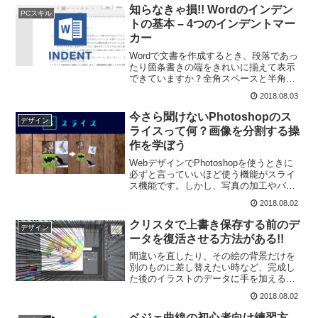
少なくシンプルな表であれば、わざわざ
知らなきゃ損!! Wordのインデン
PCスキル
表機能を使わずに、...
トの基本 – 4つのインデントマー
カー
Wordで文書を作成するとき、段落であっ
たり箇条書きの端をきれいに揃えて表示
できていますか？全角スペースと半角ス
ペースを織り交ぜながら、端が揃うよう
2018.08.03
に調整していますよ。端がガタガタでも
気にしてません。読みにくいって言われ
今さら聞けないPhotoshopのス
デザイン
たら、じゃあ読まなく...
ライスって何？画像を分割する操
作を学ぼう
WebデザインでPhotoshopを使うときに
必ずと言っていいほど使う機能がスライ
ス機能です。しかし、写真の加工やバナ
ー画像なんかを作るときにはあまり使わ
2018.08.02
ない機能なので、スライスについて知ら
ない人も少なくないはず。スライス機能
クリスタで上書き保存する前のデ
デザイン
について知った...
ータを復活させる方法がある!!
間違いを直したり、その絵の背景だけを
別のものに差し替えたい時など、完成し
た後のイラストのデータに手を加えると
きには、レイヤーを結合する前のデータ
2018.08.02
が残っていると便利ですよね！レイヤー
を結合する前のデータを、別データとし
ベジェ曲線の初心者向け練習方