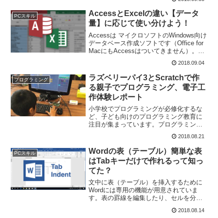
ページずれてしまったり、実際のページ
のタイトルを変えた後に、目次に表示さ
AccessとExcelの違い【データ
PCスキル
れているタイトル...
量】に応じて使い分けよう！
Accessは マイクロソフトのWindows向け
データベース作成ソフトです（Office for
MacにもAccessはついてきません）。そ
もそもデータベースとは何かと言うと、
2018.09.04
更新、削除、検索など、様々な情報処理
をしやすくしたデータの集...
ラズベリーパイ3とScratchで作
プログラミング
る親子でプログラミング、電子工
作体験レポート
小学校でプログラミングが必修化するな
ど、子ども向けのプログラミング教育に
注目が集まっています。プログラミング
教室やゲーム、ロボット、IoTなどの電子
2018.08.21
工作体験イベントが各地で開催されてい
ます。今回は、Raspberry Pi 3（ラズベリ
Wordの表（テーブル）簡単な表
PCスキル
ーパ...
はTabキーだけで作れるって知っ
てた？
文中に表（テーブル）を挿入するために
Wordには専用の機能が用意されていま
す。表の罫線を編集したり、セルを分
割、結合できるなど、Excelも顔負けの機
2018.08.14
能が準備されています。しかし、項目が