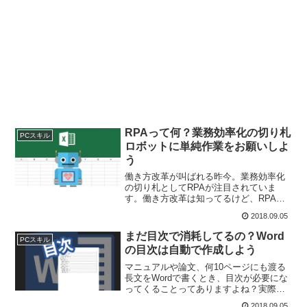
RPAって何？業務効率化の切り札
PCスキル
ロボットに単純作業をお願いしよ
う
働き方改革が叫ばれる昨今。業務効率化
の切り札としてRPAが注目されていま
す。働き方改革は知ってるけど、RPAっ
て何？RPAって言葉は耳にしたことある
2018.09.05
けど、手早く作業を終わらせること、く
らいにしか理解してない。そんな方のた
まだ目次で消耗してるの？Word
PCスキル
めに、この記事ではR...
の目次は自動で作成しよう
マニュアルや論文、何10ページにも渡る
長文をWordで書くとき、目次が必要にな
ってくることってありますよね？実際の
ページと目次に表示されているページが1
2018.09.05