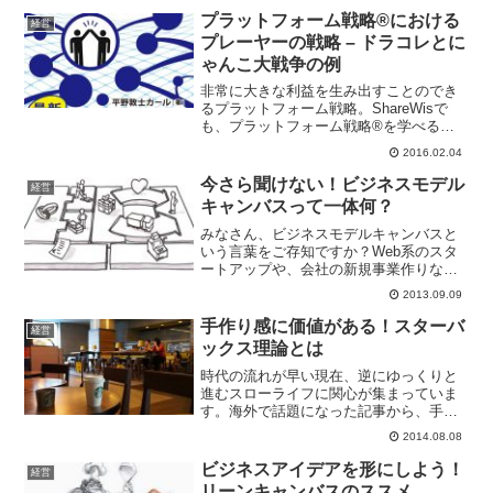
ジネス）とは一体なんなのでしょうか？
プラットフォーム戦略®における
経営
プラットフ...
プレーヤーの戦略 – ドラコレとに
ゃんこ大戦争の例
非常に大きな利益を生み出すことのでき
るプラットフォーム戦略。ShareWisで
も、プラットフォーム戦略®を学べる講
座が公開されています。差がつくビジネ
2016.02.04
ス戦略｜事業開発・プラットフォーム戦
略・ITマーケティングプラットフォーム
今さら聞けない！ビジネスモデル
経営
戦略®においては...
キャンバスって一体何？
みなさん、ビジネスモデルキャンバスと
いう言葉をご存知ですか？Web系のスタ
ートアップや、会社の新規事業作りなど
で使われるビジネスモデルキャンバスに
2013.09.09
ついてご紹介します。ビジネスモデルっ
て何？というかビジネスモデルとはそも
手作り感に価値がある！スターバ
経営
そも何なのでしょう？ビ...
ックス理論とは
時代の流れが早い現在、逆にゆっくりと
進むスローライフに関心が集まっていま
す。海外で話題になった記事から、手作
りの感覚を、ゆっくりとした時間の流れ
2014.08.08
の中で愉しむスターバックス理論を紹介
します。The Starbucks Theoryスターバ
ビジネスアイデアを形にしよう！
経営
ック...
リーンキャンバスのススメ