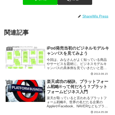
ShareWis Press
関連記事
iPod発売当初のビジネルモデルキ
経営
ャンバスを見てみよう
今回は、みなさんがよく知っている商品
やサービスを題材に、ビジネスモデルキ
ャンバスの具体例を見ていきたいと思い
ます。iPod発売当初のビジネスモデルキ
2013.09.15
ャンバスみなさん、音楽を聴くときは何
で聴いていますか？今回はiPodのビジネ
楽天成功の秘訣、プラットフォー
経営
スモデルキャンバ...
ム戦略®って何だろう？プラット
フォームビジネス入門
楽天が取っていると言われるプラットフ
ォーム戦略®。世界の名だたる企業の
AppleやFacebook、NAVERなどもプラッ
トフォーム戦略®を取っていると言われ
2014.05.08
ます。このプラットフォーム戦略®（ビ