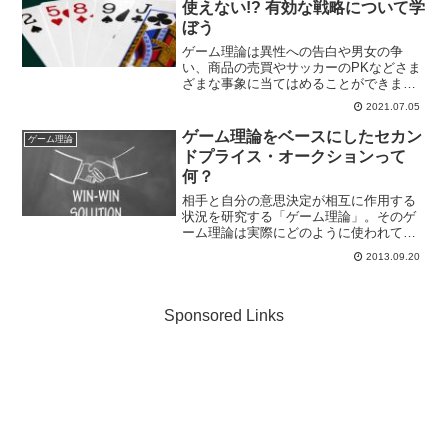
使えない!? 有効な戦略について学
ぼう
ゲーム理論は異性への告白や男女の争
い、商品の売買やサッカーのPKなどさま
ざまな事象に当てはめることができま
す。とはいってもゲーム理論は読んで字
2021.07.05
のごとく、「ゲーム」に関する理論で
す。今回はトランプゲームのブラックジ
ゲーム理論をベースにしたセカン
ゲーム理論
ャックにゲーム理論を当てはめ...
ドプライス・オークションって
何？
相手と自分の意思決定が相互に作用する
状況を研究する「ゲーム理論」。そのゲ
ーム理論は実際にどのように使われてい
るのでしょうか？今回はゲーム理論を利
2013.09.20
用した、商品の売り手買い手がwin-winの
関係になれるオークションの仕組につい
て見ていきましょ...
Sponsored Links