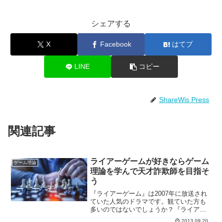
シェアする
X
Facebook
はてブ
LINE
コピー
ShareWis Press
関連記事
ライアーゲームが好きならゲーム
ゲーム理論
理論を学んで天才詐欺師を目指そ
う
『ライアーゲーム』は2007年に放送され
ていた人気のドラマです。観ていた方も
多いのではないでしょうか？『ライアー
ゲーム』が好きな人にはぜひ学んで欲し
2013.09.20