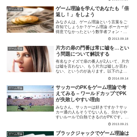
いものがあります。ずばり・・・ゲーム
理論です！もともと『ライアーゲーム』
ゲーム理論を学んであなたも「倍
ゲーム理論
のストーリーはゲーム...
返し！」をしよう
みなさんは、ゲーム理論という言葉をご
存知でしょうか？ゲーム理論 ポーカーが
得意でなかったという数学者フォン・ノ
イマンが1944年に経済学者モルゲンシュ
2013.09.18
テルンの協力を得て完成させた『ゲーム
の理論と経済行動』によって切り開かれ
片方の扉の門番は常に嘘を…とい
ゲーム理論
た、新しい経済学の...
う問題について解説する
有名なクイズで扉の番人が2人いて、片方
は嘘を言わない、もう片方は嘘しか言わ
ない、というのがあります。以下のよう
な問題です。天国に通じる道と地獄に通
2014.09.14
じる道があり、それぞれの道の扉の前に
はそっくりな二人の番人がいます。どち
サッカーのPKをゲーム理論で考
ゲーム理論
らかに道を尋ねる必要が...
えてみる – ワールドカップでPK
が失敗しやすい理由
みなさん、サッカーは好きですか？サッ
カー通の人もそうでない人も、分かりや
すいルールで白熱できるのがPKです。
PKは観る側もドキドキしますが、それ以
2013.09.21
上に、キーパーとキッカーにとっては、
一瞬で勝敗が決まる壮絶な駆け引きの場
ブラックジャックでゲーム理論は
ゲーム理論
です。今回はそんなサッ...