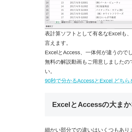
表計算ソフトとして有名なExcel
言えます。
ExcelとAccess、一体何が違うの
無料の解説動画もご用意しましたの
い。
90秒で分かるAccessとExcel ど
ExcelとAccessの大ま
細かい部分での違いはいくつもあり