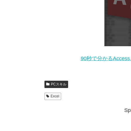
90秒で分かるAcces
PCスキル
Excel
Sp