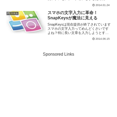
は、準備をしっかり行なう必要がありま
2014.01.24
す。プレゼンテーションは準備が全てと
言っても過言ではありません。実は、こ
スマホの文字入力に革命！
PCスキル
のプレゼンテーションの準...
SnapKeysが魔法に見える
SnapKeysは現在提供が終了されています
スマホの文字入力ってめんどくさいです
よね？特に長い文章を入力しようとする
と、ついついスマホじゃなくPC等キーボ
2014.06.15
ードが使える環境で入力した方が楽だな
ぁ、と億劫に感じてしまいがちです。そ
んな厄介なスマ...
Sponsored Links