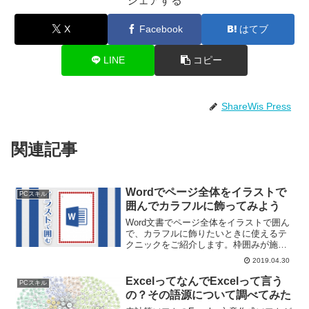
シェアする
X
Facebook
はてブ
LINE
コピー
ShareWis Press
関連記事
Wordでページ全体をイラストで
PCスキル
囲んでカラフルに飾ってみよう
Word文書でページ全体をイラストで囲ん
で、カラフルに飾りたいときに使えるテ
クニックをご紹介します。枠囲みが施さ
れた表彰状を作ったり、味気ないいつも
2019.04.30
の書類に遊び心を加えるときに活用でき
るテクニックです。Wordの「ページ罫
ExcelってなんでExcelって言う
PCスキル
線」の機能を使って...
の？その語源について調べてみた