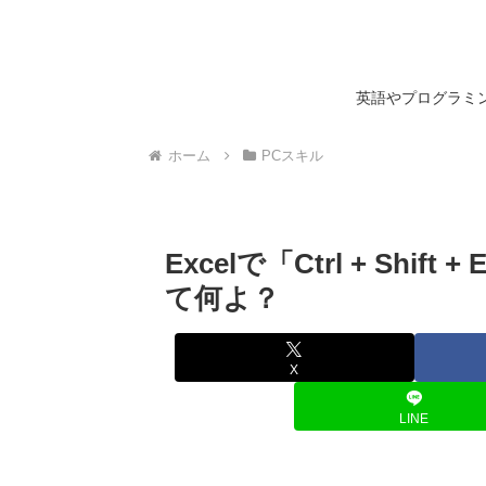
英語やプログラミン
ホーム
PCスキル
Excelで「Ctrl + Shif
て何よ？
X
LINE