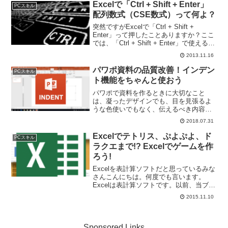
提供する企業や、社内で視聴するための
Excelで「Ctrl + Shift + Enter」
PCスキル
法人向けの動画ホステ...
配列数式（CSE数式）って何よ？
突然ですがExcelで「Ctrl + Shift +
Enter」って押したことありますか？ここ
では、「Ctrl + Shift + Enter」で使える配
列数式（別名CSE数式）について説明し
2013.11.16
ます。配列数式（CSE数式）の基本を学
ぼうでは...
パワポ資料の品質改善！インデン
PCスキル
ト機能をちゃんと使おう
パワポで資料を作るときに大切なこと
は、凝ったデザインでも、目を見張るよ
うな色使いでもなく、伝えるべき内容が
きちんと相手に伝わるかどうかです。凝
2018.07.31
ったデザインにする必要はなくても、数
字のデータがものすごく見づらかった
Excelでテトリス、ぷよぷよ、ド
PCスキル
り、テキストの端がガタガタで...
ラクエまで!? Excelでゲームを作
ろう!
Excelを表計算ソフトだと思っているみな
さんこんにちは。何度でも言います。
Excelは表計算ソフトです。以前、当ブロ
グでExcelアートについてご紹介させてい
2015.11.10
ただきましたが、今回は、Excelで作られ
たゲームをご紹介したいと思います。ご
存...
Sponsored Links