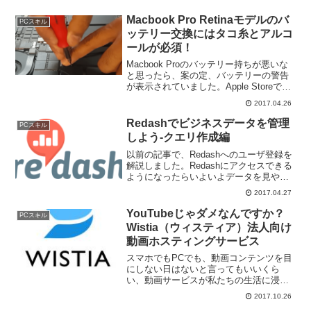
Macbook Pro Retinaモデルのバ
PCスキル
ッテリー交換にはタコ糸とアルコ
ールが必須！
Macbook Proのバッテリー持ちが悪いな
と思ったら、案の定、バッテリーの警告
が表示されていました。Apple Storeでバ
ッテリーを交換してもらうのもよかった
2017.04.26
んですが、自力でバッテリーを交換して
みようと思い、Macbook Pro ...
Redashでビジネスデータを管理
PCスキル
しよう-クエリ作成編
以前の記事で、Redashへのユーザ登録を
解説しました。Redashにアクセスできる
ようになったらいよいよデータを見やす
くまとめて行きましょう。ここからが
2017.04.27
Redashの本領発揮です。今回の記事では
操作をGifアニメで記録してみました。画
YouTubeじゃダメなんですか？
PCスキル
像を...
Wistia（ウィスティア）法人向け
動画ホスティングサービス
スマホでもPCでも、動画コンテンツを目
にしない日はないと言ってもいいくら
い、動画サービスが私たちの生活に浸透
しています。個人向けに利用するなら
2017.10.26
YouTubeが有名ですが、動画サービスを