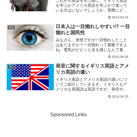
これから英語を学ぶ際に、イギリス英語
を学ぶかアメリカ英語を学ぶかで迷って
いる方はいないでしょうか。実際にどん
な違いがあるのか、今回は衣服について
2014.04.24
の英語をいくつか見ていきましょう。手
荷物 - baggageとluggage手荷物について
日本人は一目惚れしやすい!? 一目
英語
アメリ...
惚れと国民性
みなさん、突然ですが一目惚れしたこと
はありますか？一目惚れって素敵ですよ
ね。電気がビビッと走る感じなんて素敵
すぎます！実はこの一目惚れ、国によっ
2013.09.26
て「一目惚れしやすい度」が異なるそう
なんです！日本人男性は一目惚れしやす
発音に関するイギリス英語とアメ
英語
い度、第3位！恋愛には億...
リカ英語の違い
イギリス英語とアメリカ英語の違いにつ
いてご紹介していきます。イギリスもア
メリカも母国語は英語ですが、発音や文
法、単語のスペルなど数多くの点で違い
2014.04.25
があります。実は日本の義務教育で習う
英語のほとんどはアメリカ英語なんで
す。アメリカ英語のリスニン...
Sponsored Links