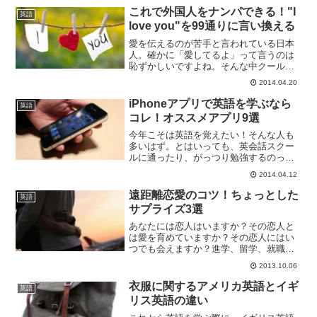
これで外国人をナンパできる！"I
英語
love you"を99通りに言い換える
愛を伝えるのが苦手と言われている日本
人。確かに「愛してるよ」って言うのは
恥ずかしいですよね。そんな中クールな
外国人がさらっと"I love you."なんて言っ
2014.04.20
ているのをきくと、何だか羨ましくなり
ます。今回は、下記の記事で紹介されて
iPhoneアプリで英語を学ぶなら
英語
いる99...
コレ！オススメアプリ9選
今年こそは英語を覚えたい！そんな人も
多いはず。とはいっても、英会話スクー
ルに通ったり、がっつり勉強するのって
なかなか大変ですよね？そんなあなたの
2014.04.12
ために、今日は普段使っているiPhoneで
サクッと学べるオススメの英語学習アプ
遠距離恋愛のコツ！ちょっとした
英語
リを9個ご紹介しま...
サプライズ3選
あなたには恋人はいますか？その恋人と
は愛を育めていますか？その恋人にはい
つでも会えますか？進学、留学、就職、
転勤、転職・・・。理由は色々あります
2013.10.06
が、なかなか恋人と会うことが出来ずに
寂しい思いをしている人もいるでしょ
衣服に関するアメリカ英語とイギ
英語
う。なかなか会うことが出来...
リス英語の違い