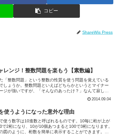
コピー
ShareWis Press
ャレンジ！整数問題を楽もう【素数編】
た「整数問題」という整数の性質を使う問題を覚えている
でしょうか。整数問題といえばどちらかというとマイナー
ージが強いですが、「そんなのあったけ？」なんて寂しい
さいね。意外に思う...
2014.09.04
数を使うようになった意外な理由
で使う数字は10進数と呼ばれるものです。10毎に桁が上が
0で2桁になり、10が10個あつまると100で3桁になります。
の図のように、桁数を簡単に表示することができます。