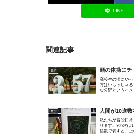
LINE
関連記事
頭の体操にチ
数学
高校生の頃にやっ
方はいらっしゃる
な分野というイメ
こと言わないでくだ
人間が10進
数学
私たちが普段日常
ります。9の次は1
指数で表すと、上