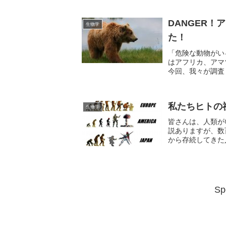
DANGER
生物学
た！
「危険な動物がい
はアフリカ、アマ
今回、我々が調査
英語名とともにご紹介
私たちヒトの
生物学
皆さんは、人類が
説ありますが、数
から存続してきた
のか試算するとどう
Sp