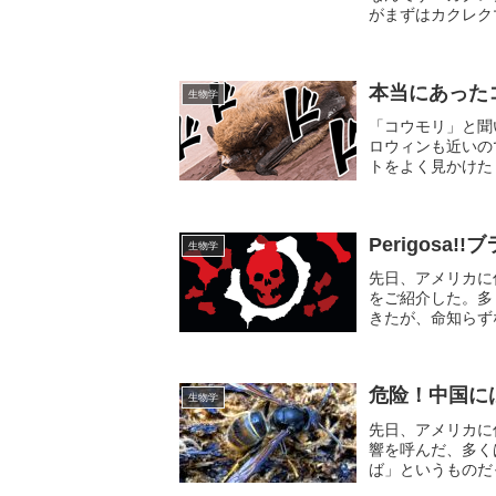
がまずはカクレク
の見分け方はご存知
本当にあった
生物学
「コウモリ」と聞
ロウィンも近いの
トをよく見かけた
を持つ方が大半だと
Perigos
生物学
先日、アメリカに
をご紹介した。多
きたが、命知らず
は？」とメッセージ
危险！中国に
生物学
先日、アメリカに
響を呼んだ、多く
ば」というものだ
きた為、嬉しく思っ