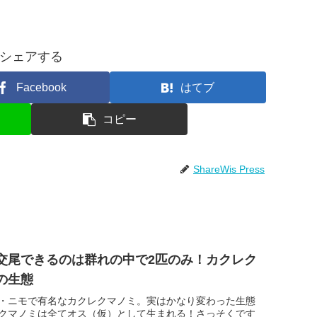
シェアする
Facebook
はてブ
コピー
ShareWis Press
交尾できるのは群れの中で2匹のみ！カクレク
の生態
・ニモで有名なカクレクマノミ。実はかなり変わった生態
クマノミは全てオス（仮）として生まれる！さっそくです