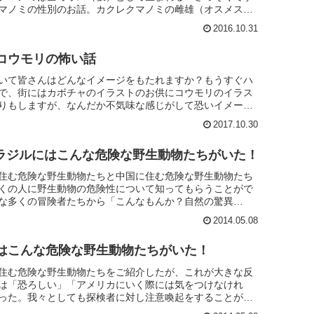
マノミの性別のお話。カクレクマノミの雌雄（オスメス）
でしょうか？例えば...
2016.10.31
コウモリの怖い話
いて皆さんはどんなイメージをもたれますか？もうすぐハ
で、街にはカボチャのイラストのお供にコウモリのイラス
りもしますが、なんだか不気味な感じがして恐いイメージ
思います。田舎では...
2017.10.30
a!!ブラジルにはこんな危険な野生動物たちがいた！
住む危険な野生動物たちと中国に住む危険な野生動物たち
くの人に野生動物の危険性について知ってもらうことがで
な多くの冒険者たちから「こんなもんか？自然の驚異
を頂いている。何回も言...
2014.05.08
はこんな危険な野生動物たちがいた！
住む危険な野生動物たちをご紹介したが、これが大きな反
は「恐ろしい」「アメリカにいく際には気をつけなけれ
った。我々としても探検者に対し注意喚起をすることがで
ている。しかし一方で...