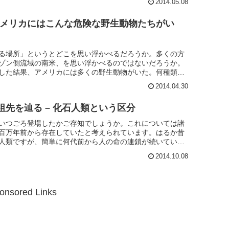
2014.05.08
！アメリカにはこんな危険な野生動物たちがい
る場所」というとどこを思い浮かべるだろうか。多くの方
ゾン側流域の南米、を思い浮かべるのではないだろうか。
した結果、アメリカには多くの野生動物がいた。何種類か
したい。1. カ...
2014.04.30
祖先を辿る – 化石人類という区分
いつごろ登場したかご存知でしょうか。これについては諸
百万年前から存在していたと考えられています。はるか昔
人類ですが、簡単に何代前から人の命の連鎖が続いている
なるでしょう。平均...
2014.10.08
onsored Links