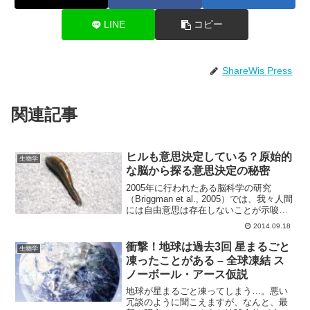
LINE
コピー
ShareWis Press
関連記事
ヒルも意思決定している？原始的
生物学
な脳から探る意思決定の秘密
2005年に行われたある脳科学の研究
（Briggman et al., 2005）では、我々人間
には自由意思は存在しないことが示唆さ
れています。その研究では脳の仕組みを
2014.09.18
調べるために、ヒルの原始的な脳を用い
てある行動の意思決定を司る神経細胞
衝撃！地球は過去3回 星まるごと
生物学
を...
凍ったことがある – 全球凍結 ス
ノーボール・アース仮説
地球が星まるごと凍ってしまう…。悪い
冗談のように聞こえますが、なんと、最