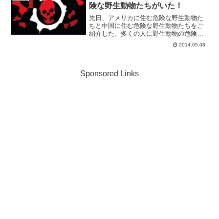
険な野生動物たちがいた！
先日、アメリカに住む危険な野生動物た
ちと中国に住む危険な野生動物たちをご
紹介した。多くの人に野生動物の危険性
について知ってもらうことができたが、
2014.05.08
命知らずな多くの冒険者たちから「こん
なもんか？自然の驚異は？」とメッセー
ジを頂いている。何回も言...
Sponsored Links