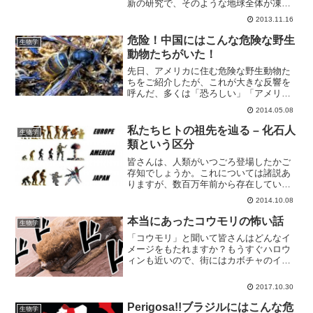
新の研究で、そのような地球全体が凍っ
てしまった状態が、過去に少なくとも3回
2013.11.16
あったと推測されています。全球凍結 ス
ノーボール・アース仮説とは地球全体が
危险！中国にはこんな危険な野生
生物学
凍った現象は全球凍結...
動物たちがいた！
先日、アメリカに住む危険な野生動物た
ちをご紹介したが、これが大きな反響を
呼んだ、多くは「恐ろしい」「アメリカ
にいく際には気をつけなければ」という
2014.05.08
ものだった。我々としても探検者に対し
注意喚起をすることができた為、嬉しく
私たちヒトの祖先を辿る – 化石人
生物学
思っている。しかし一方で...
類という区分
皆さんは、人類がいつごろ登場したかご
存知でしょうか。これについては諸説あ
りますが、数百万年前から存在していた
と考えられています。はるか昔から存続
2014.10.08
してきた人類ですが、簡単に何代前から
人の命の連鎖が続いているのか試算する
本当にあったコウモリの怖い話
生物学
とどうなるでしょう。平均...
「コウモリ」と聞いて皆さんはどんなイ
メージをもたれますか？もうすぐハロウ
ィンも近いので、街にはカボチャのイラ
ストのお供にコウモリのイラストをよく
見かけたりもしますが、なんだか不気味
2017.10.30
な感じがして恐いイメージを持つ方が大
半だと思います。田舎では...
Perigosa!!ブラジルにはこんな危
生物学