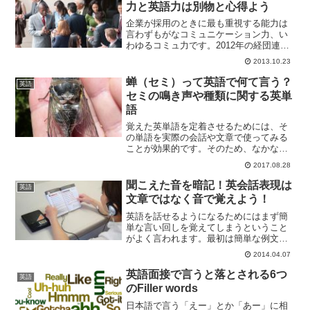
力と英語力は別物と心得よう
企業が採用のときに最も重視する能力は
言わずもがなコミュニケーション力、い
わゆるコミュ力です。2012年の経団連の
調査でも、企業がコミュ力を重視する傾
2013.10.23
向が明確に表れています。一方で、企業
の多くが海外展開を行っており、英語の
蝉（セミ）って英語で何て言う？
英語
重要性がますます高ま...
セミの鳴き声や種類に関する英単
語
覚えた英単語を定着させるためには、そ
の単語を実際の会話や文章で使ってみる
ことが効果的です。そのため、なかなか
普段使わないようなマニアックな英単語
2017.08.28
は覚えにくく、普段の生活に密着した単
語は覚えやすくなります。しかし、普段
聞こえた音を暗記！英会話表現は
英語
目にするモノの中にも、英...
文章ではなく音で覚えよう！
英語を話せるようになるためにはまず簡
単な言い回しを覚えてしまうということ
がよく言われます。最初は簡単な例文な
どの丸暗記から始まり、徐々にその暗記
2014.04.07
した例文数を増やしていく、これを繰り
返していくと、定形文ではありますが会
英語面接で言うと落とされる6つ
英語
話ができるようになってい...
のFiller words
日本語で言う「えー」とか「あー」に相