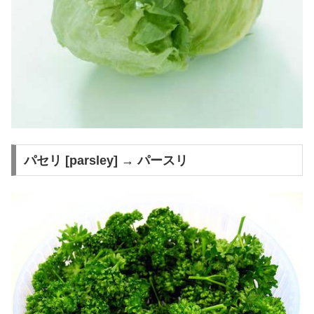
パセリ [parsley] → パースリ