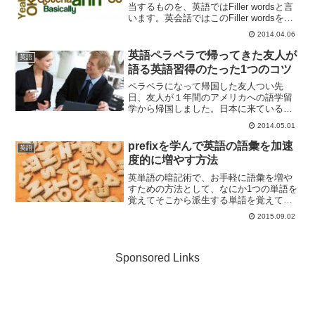
当するものを、英語ではFiller wordsと言
います。英会話ではこのFiller wordsを話
すことはできるだけ避けなければいけま
2014.04.06
せん。今回は、Filler wordsの中でも特に
避けるべき6つの言...
英語ペラペラで帰ってきた友人が
英語
語る英語習得のたった1つのコツ
ペラペラになって帰国した友人つい先
日、友人が１年間のアメリカへの語学留
学から帰国しました。日本に来ている留
学生と話している様子を見てみると、ペ
2014.05.01
ラペラです。そんな彼に英語上達のコツ
を聞いてみると、最初は授業でも黙りが
prefixを学んで英語の語彙を加速
英語
ちだったけど、あることに気...
度的に増やす方法
英単語の暗記術で、お手軽に語彙を増や
すための方法として、なにか1つの単語を
覚えてそこから派生する単語を覚えてい
くという方法があります。たとえば、
2015.09.02
load (読み込む) という単語と re- (再び)
という接頭辞を組み合わせると reloa...
Sponsored Links