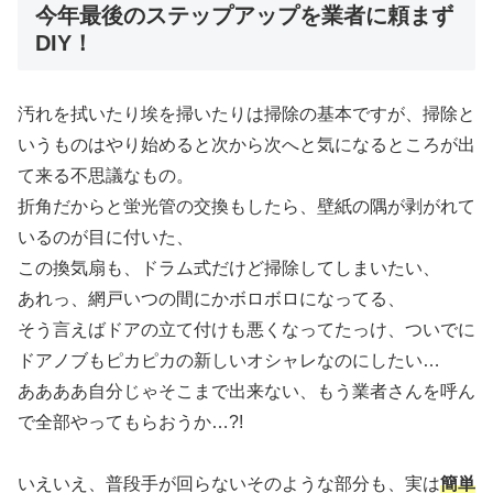
今年最後のステップアップを業者に頼まず
DIY！
汚れを拭いたり埃を掃いたりは掃除の基本ですが、掃除と
いうものはやり始めると次から次へと気になるところが出
て来る不思議なもの。
折角だからと蛍光管の交換もしたら、壁紙の隅が剥がれて
いるのが目に付いた、
この換気扇も、ドラム式だけど掃除してしまいたい、
あれっ、網戸いつの間にかボロボロになってる、
そう言えばドアの立て付けも悪くなってたっけ、ついでに
ドアノブもピカピカの新しいオシャレなのにしたい…
ああああ自分じゃそこまで出来ない、もう業者さんを呼ん
で全部やってもらおうか…?!
いえいえ、普段手が回らないそのような部分も、実は
簡単