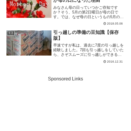
が母の日になった理由
みなさん母の日っていつかご存知です
か？そう、5月の第2日曜日が母の日で
す。では、なぜ母の日というもの5月の第
2日曜日になったのかご存知ですか？日本
2018.05.06
の祝祭日は国が定めるものですが、母の
日は実はアメリカから輸入したものなん
引っ越しの準備の豆知識【保存
生活
です。この記事では母の...
版】
早速ですが私は、過去に7度の引っ越しを
経験しました。7回も引っ越しをしていた
ら、さぞスムーズに引っ越しができるん
だろうと思われるかもしれませんが、最
2016.12.31
初はかなりとまどい、何度も「あれはど
うするんだっけ？」と悩むことも多々あ
りました。同じことを...
Sponsored Links