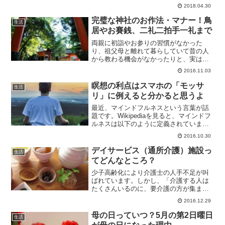
した。長時間スマホを使っていると「目
2018.04.30
が疲れたな…。」と思うこともたくさん
あるはず。「目の疲れなんか休めば治る
完璧な神社のお作法・マナー！鳥
生活
し、放っておいて大丈夫」...
居やお賽銭、二礼二拍手一礼まで
両親に初詣やお参りの習慣がなかった
り、祖父母と離れて暮らしていて昔の人
から教わる機会がなかったりと、実は神
社の正しい参拝の仕方を知らない人が多
2016.11.03
い昨今。「いや別に神社とか行かない
し、知らなくても困ることないっしょ」
瞑想の利点はスマホの「モッサ
生活
とお思いかもしれません。しか...
リ」に例えると分かると思うよ
最近、マインドフルネスという言葉が話
題です。Wikipediaを見ると、マインドフ
ルネスは以下のように定義されていま
す。マインドフルネス（英:
2016.10.30
mindfulness）は、今現在において起こっ
ている内面的な経験および外的な経験に
デイサービス（通所介護）施設っ
生活
注意を向ける...
てどんなところ？
少子高齢化により介護士の人手不足が叫
ばれています。しかし、「介護する人は
たくさんいるのに、要介護の方が集まら
ない」という高齢者施設があるのです。
2016.12.29
それが、デイサービス（通所介護）施設
です。介護は人手不足が訴えられ続けて
母の日っていつ？5月の第2日曜日
生活
いる業界ですが、実はデイ...