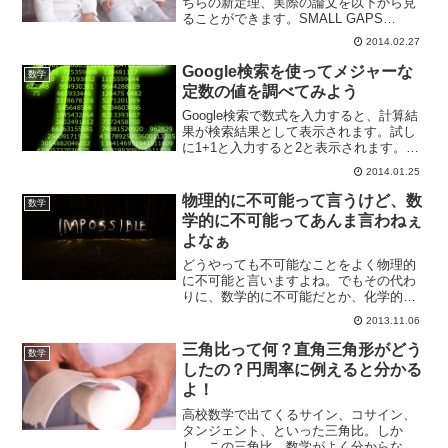
ちらの新定理、実際の論文を以下から見
ることができます。SMALL GAPS
BETWEEN PRIMESこんな数式がでてき
2014.02.27
ます。見ただけで、「もういいや」って
なってしまいそうですね。実は今回の新
Google検索を使ってメジャーな
数学
定理を理解...
定数の値を調べてみよう
Google検索で数式を入力すると、計算結
果が検索結果として表示されます。試し
に1+1と入力すると2と表示されます。実
は数式の計算だけでなく、数学上の定数
2014.01.25
もGoogleの検索結果で表示させることが
できます。「円周率」で検索してみよう
物理的に不可能って言うけど、数
数学
みんなご...
学的に不可能ってあんま言わねぇ
よなぁ
どうやっても不可能なことをよく物理的
に不可能と言いますよね。でもその代わ
りに、数学的に不可能だとか、化学的に
不可能、生物学的に不可能とはあまり言
2013.11.06
いませんよね。一体なぜ、これらの言葉
よりも、物理的に不可能がよく使われる
三角比って何？直角三角形がどう
数学
のでしょうか？ 数学的に...
したの？円周率に例えると分かる
よ！
高校数学で出てくるサイン、コサイン、
タンジェント、といった三角比。しか
し、この三角比、数学がよく分からなく