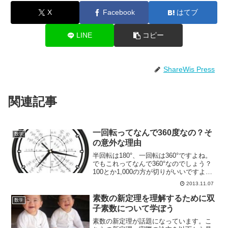
X
Facebook
はてブ
LINE
コピー
ShareWis Press
関連記事
一回転ってなんで360度なの？そ
数学
の意外な理由
半回転は180°、一回転は360°ですよね。
でもこれってなんで360°なのでしょう？
100とか1,000の方が切りがいいですよ
ね？何か深い意味があるんでしょうか。
2013.11.07
今回はなぜ一回転が360°なのか？その意
外な意味について見ていきたいと思いま
素数の新定理を理解するために双
数学
す...
子素数について学ぼう
素数の新定理が話題になっています。こ