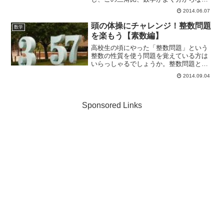
なる原因の1つにもなっています。文系が
2014.06.07
数学（算数）で挫折するタイミングで打
線組んだったwwwww１右 二次関数２
頭の体操にチャレンジ！整数問題
数学
二 図形問題３一 数列...
を楽もう【素数編】
高校生の頃にやった「整数問題」という
整数の性質を使う問題を覚えている方は
いらっしゃるでしょうか。整数問題とい
えばどちらかというとマイナーな分野と
2014.09.04
いうイメージが強いですが、「そんなの
あったけ？」なんて寂しいこと言わない
でくださいね。意外に思う...
Sponsored Links