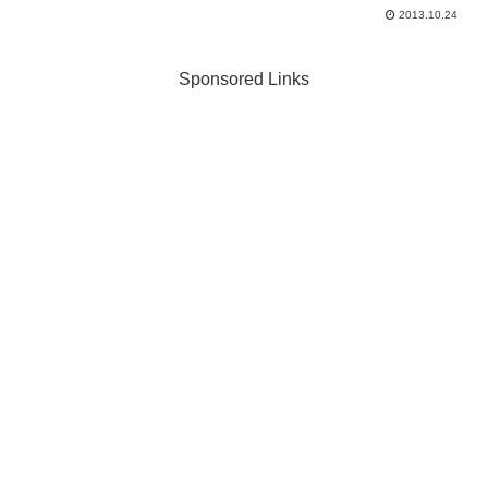
的背景も考慮してコミュニケーションを
2013.10.24
とる必要があるので更に難しくなるでし
ょう。そこで今回は筆者の体験を元に、
コミュニケーションの一要...
Sponsored Links