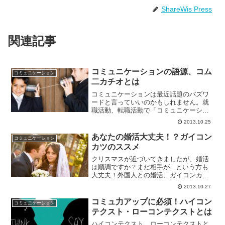
ShareWis Press
関連記事
コミュニケーションの語源、コム
コミュニケーション
二カチオとは
コミュニケーションは最近話題のバズワ
ードと言っていいのかもしれません。就
職活動、転職活動で「コミュニケーショ
ン力（りょく）」なるものがいつも取り
2013.10.25
ざたにされています。しかし、「コミュ
ニケーションってそもそも何だろう？」
あなたの婚活大丈夫！？ガイコン
コミュニケーション
と考えるとよく分からない...
カツのススメ
クリスマスが近づいてきましたが、婚活
は順調ですか？まだ相手が...という方も
大丈夫！外国人との婚活、ガイコンカツ
をしてみませんか？外国人の彼氏を作る
2013.10.27
にはどうしたらいいの？話題の”ガイコン
カツ”って？ガイコンカツは言わば異文化
コミュ力アップに必須！ハイコン
コミュニケーション
とのコミュニケー...
テクスト・ローコンテクストとは
ハイコンテクスト、ローコンテクストと