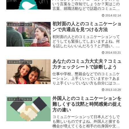
いう言葉をご存知でしょうか？実はこの
言葉、就職活動などで話題のコミュニケ
ーション力（コミュ力）に大きく関係す
2014.02.14
る大事な考え方なんです！ハイコンテク
スト、ローコンテクストとはハイコンテ
初対面の人とのコミュニケーショ
コミュニケーション
クスト、ローコンテクスト...
ンで共通点を見つける方法
初対面の人とのコミュニケーションって
どうしても緊張してしまいますよね。何
を話したらいいんだろう？と戸惑い、ど
んな話を振ったらいいか？会話の切り口
2014.03.21
を見つけるのも一苦労。本日は初対面の
人とのコミュニケーションをスムーズに
あなたのコミュ力大丈夫？コミュ
コミュニケーション
進めるコツをご紹介します...
力チェックシートで診断しよう
仕事や学校、懇親会などでのコミュニケ
ーション、上手くいっていますか？あま
り上手くいっていない方も自分にはコミ
ュニケーション力がないから...と諦めな
2013.10.26
いでください！コミュニケーション力は
後天的なものですから、今からでも身に
外国人とのコミュニケーションを
コミュニケーション
つけることができるん...
難しくする沈黙と時間感覚の捉え
方の違い
コミュニケーションって日本人どうしで
も難しいものですよね。外国人と接する
機会が増えてくると相手の出身国や文化