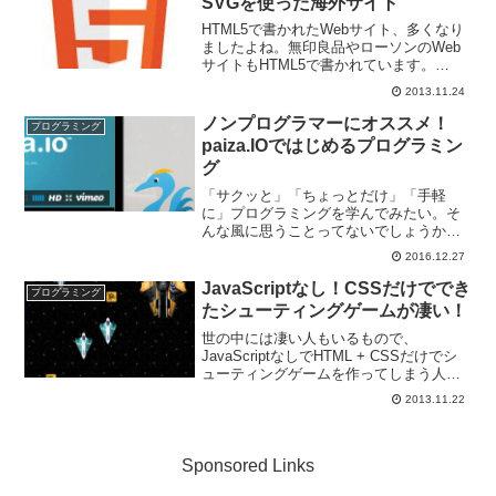
SVGを使った海外サイト
HTML5で書かれたWebサイト、多くなり
ましたよね。無印良品やローソンのWeb
サイトもHTML5で書かれています。
「HTML5？HTMLやCSSの一番新しいバ
2013.11.24
ージョンでしょ？」という方もいるかも
しれませんが、そうではないんです。そ
ノンプログラマーにオススメ！
プログラミング
の中でも...
paiza.IOではじめるプログラミン
グ
「サクッと」「ちょっとだけ」「手軽
に」プログラミングを学んでみたい。そ
んな風に思うことってないでしょうか？
私はあります。そういった時に、最初の
2016.12.27
ハードルになるのが教材選び、そしてそ
の後にやってくるハードルがプログラミ
JavaScriptなし！CSSだけででき
プログラミング
ングの実行環境の準備です。...
たシューティングゲームが凄い！
世の中には凄い人もいるもので、
JavaScriptなしでHTML + CSSだけでシ
ューティングゲームを作ってしまう人が
いるようです。↑こちらのゲームが
2013.11.22
JavaScriptゼロ行で書かれたゲームで
す。以下から実際に遊べます。See the ...
Sponsored Links