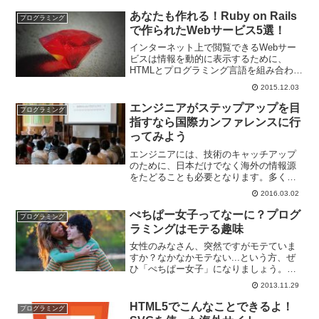
あなたも作れる！Ruby on Rails
プログラミング
で作られたWebサービス5選！
インターネット上で閲覧できるWebサー
ビスは情報を動的に表示するために、
HTMLとプログラミング言語を組み合わせ
て作られています。その中でも今回は、
2015.12.03
プログラミング言語のRubyで簡単にWeb
サービスを構築するためのフレームワー
エンジニアがステップアップを目
プログラミング
ク、Ruby ...
指すなら国際カンファレンスに行
ってみよう
エンジニアには、技術のキャッチアップ
のために、日本だけでなく海外の情報源
をたどることも必要となります。多くの
プログラミング言語やフレームワークの
2016.03.02
情報は、まず英語で公開されるものがほ
とんどです。例えば、Rubyや、Skinny-
ぺちぱー女子ってなーに？プログ
プログラミング
Framewo...
ラミングはモテる趣味
女性のみなさん、突然ですがモテていま
すか？なかなかモテない...という方、ぜ
ひ「ぺちぱー女子」になりましょう。ぺ
ちぱー女子って何なの？ぺちぱーはプロ
2013.11.29
グラミング言語のPHPを使う人のことで
す。ペチペチ何かを叩く人のことではな
HTML5でこんなことできるよ！
プログラミング
いんですね。PHP...