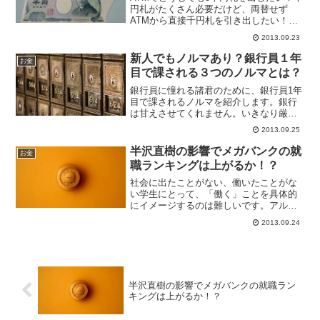
円札がたくさん必要だけど、両替せず
ATMから直接千円札を引き出したい！そ
んなときに使えるATMのプチテクニック
2013.09.23
をご紹介します。 たくさんの千円札を
ATMから引き出したいとき割り勘などを
新人でもノルマあり？銀行員１年
お金
するとき、「万札...
目で課される３つのノルマとは？
銀行員に憧れる諸君のために、銀行員1年
目で課されるノルマを紹介します。銀行
は甘えさせてくれません。いきなり厳し
い言葉をいったかも知れませんが、事実
2013.09.25
です。銀行は甘えさせてくれません。新
人であっても。銀行は投資信託や融資
半沢直樹の影響でメガバンクの就
お金
で、支店ごとにノルマが本...
職ランキングは上がるか！？
社会に出たことがない、働いたことがな
い学生にとって、「働く」ことを具体的
にイメージするのは難しいです。アルバ
イト等をしていても、企業で働くことと
2013.09.24
はまた責任が違いますよね。私は医療業
界で働いていたのですが、就活の時もな
かなか働くイメージがわか...
半沢直樹の影響でメガバンクの就職ラン
キングは上がるか！？