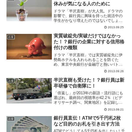
休みが気になる人のために
ドラマ「半沢直樹」が大人気。ドラマの
影響で、銀行員に興味を持った就活中の
学生がかなり増えたのではないでしょう
か。ですが、ドラマを観て「下っ端の銀
2013.09.25
行員の業務は激務で自分には耐えられな
い」と思った人もいたかもしれません。
実質破綻先/実破だけではなかっ
お金
ドラマでは過剰に表現され...
た！？銀行の企業に対する信用格
付けの種類
ドラマ「半沢直樹」では実質破綻先に伊
勢島ホテルを入れられることを防ぐた
め、東京中央銀行が金融庁と熱いバトル
を繰り広げました。ですが、ほとんどの
2013.09.26
視聴者にとっては「実質破綻先」という
言葉を聞いたとき、なんのことだと疑問
半沢直樹も受けた！？銀行員は新
お金
に思ったことでしょう。そし...
卒研修で自衛隊に！
「倍返し」が2013年の新語・流行語にも
選ばれ、最終回の視聴率が42.2％（ビデ
オリサーチ調べ、関東地区）を記録し、
「やられたら、やり返す！」という胸の
2013.09.21
すくような筋書きが大人気だったドラマ
『半沢直樹』。ドラマを観ていて、本当
銀行員直伝！ATMで5千円札2枚
お金
に銀行員ってこん...
など目的のお札を引き出す方法
ATMでどうしても5千円札を出したい！千