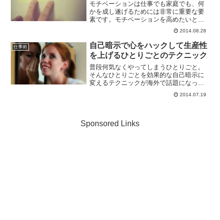
モチベーションは仕事でも家庭でも、何
かを成し遂げるためには非常に重要な要
素です。モチベーションを高めたいと多
くの人が望んでいることでしょう。しか
2014.08.28
し、同じようになかなかモチベーション
が上がらないことに悩んでいる方も多い
自己暗示で心をハックして生産性
仕事術
のではないでしょうか。こ...
を上げるひとりごとのテクニック
普段何気なくやってしまうひとりごと。
そんなひとりごとを効果的な自己暗示に
変えるテクニックが海外で話題になって
います。How to Talk to Yourselfとても簡
2014.07.19
単なことで、大きな効果が望めます！
「俺は」を「お前は」に変えるひとり
ご...
Sponsored Links