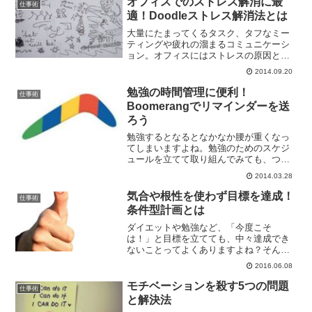
オフィスでのストレス解消に最
仕事術
す。そこで、海外で話題にな...
適！Doodleストレス解消法とは
大量にたまってくるタスク、タフなミー
ティングや疲れの溜まるコミュニケーシ
ョン。オフィスにはストレスの原因とな
る要素がたくさんあります。ストレス解
2014.09.20
消法としては、運動をしたり、ぱーっと
飲んだり、大声で叫んで見たりといろい
勉強の時間管理に便利！
仕事術
ろな方法がありますが、ど...
Boomerangでリマインダーを送
ろう
勉強するとなるとなかなか腰が重くなっ
てしまいますよね。勉強のためのスケジ
ュールを立てて取り組んでみても、つい
ついテレビを見てしまったり、スマホで
2014.03.28
ゲームをしてしまったり、ダラダラLINE
を続けたり・・・。身の回りの誘惑に惑
気合や根性を使わず目標を達成！
仕事術
わされてしまうことも...
条件型計画とは
ダイエットや勉強など、「今度こそ
は！」と目標を立てても、中々達成でき
ないことってよくありますよね？そんな
ときに、自分はなんて意志の弱い人間な
2016.06.08
んだと、凹んでしまう方も多くいらっし
ゃることでしょう。きっと目標を毎回達
モチベーションを殺す5つの問題
仕事術
成する人は、自分にはない強靭...
と解決法