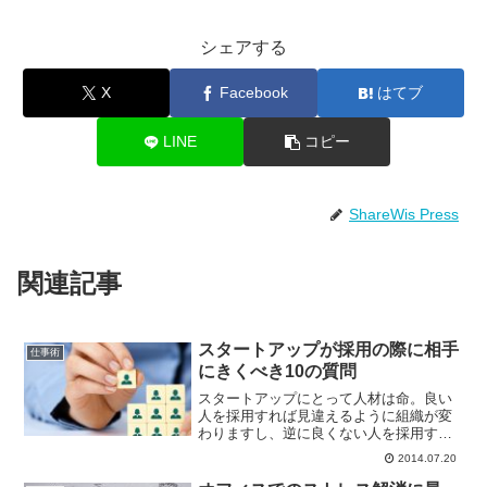
シェアする
X
Facebook
はてブ
LINE
コピー
ShareWis Press
関連記事
スタートアップが採用の際に相手
仕事術
にきくべき10の質問
スタートアップにとって人材は命。良い
人を採用すれば見違えるように組織が変
わりますし、逆に良くない人を採用する
とあれよあれよと組織は停滞してしまい
2014.07.20
ます。しかし、人事のプロがスタートア
ップのチームにいるなんてことは稀で