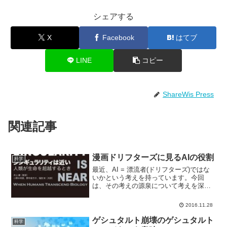
シェアする
X
Facebook
はてブ
LINE
コピー
ShareWis Press
関連記事
漫画ドリフターズに見るAIの役割
科学
最近、AI = 漂流者(ドリフターズ)ではな
いかという考えを持っています。今回
は、その考えの源泉について考えを深め
てみたいと思います。今回の記事は、一
部ドリフターズの内容について軽く触れ
2016.11.28
ます。ネタバレにご注意ください。結論
から書くと、AIは...
ゲシュタルト崩壊のゲシュタルト
科学