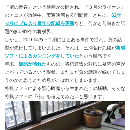
『聖の青春』という映画が公開され、『３月のライオン』
のアニメが放映中、実写映画も公開間近、さらに、
62年
ぶりにプロ入り最年少記録を更新
など、何かと前向きな話
題の多い昨今の将棋界。
しかし、2016年の下半期にはとある事件で揺れ、負の話
題が先行してしまいました。それは、三浦弘行九段が
将棋
ソフトによるカンニングをしていた
という疑惑です。
年末、
疑惑が晴れた
ものの、将棋連盟の対応に疑問の声が
上がっているという現状。まだまだ負の話題が続いてしま
うのかと思うとため息がこぼれてしまいます。
将棋ソフトによる疑心暗鬼から生まれたこの騒動。そんな
将棋ソフトの『今』を考えてみたいと思います。