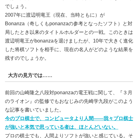
でしょう。
2007年に渡辺明竜王（現在、当時ともに）が
Bonanza（奇しくもponanzaの参考となったソフト）と対
局したとき以来のタイトルホルダーとの一戦。このときは
渡辺明竜王がbonanzaを退けましたが、10年で大きく進化
した将棋ソフトを相手に、現在の名人がどのような結果を
残すのでしょうか。
大方の見方では……
前回の山崎隆之八段対ponanzaの電王戦に関して、『３月
のライオン』の監修でもおなじみの先崎学九段がこのよう
な記事を書いていました。
今のプロ棋士で、コンピュータより人間――我々プロ棋士
が強いと本気で思っている者は、ほとんどいない。
プロの棋士でも、人間よりソフトが強いと感じている。そ