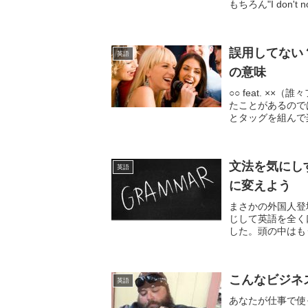
もちろん"I don't n
誤用してない？
英語
の意味
○○ feat. 
たことがあるので
とタッグを組んで
す。しかし、このフ.
文法を気にし
英語
に変えよう
まさかの外国人登
じして英語を全く
した。頭の中はも
のことです！文法間
こんなビジネ
英語
あなたが仕事で使