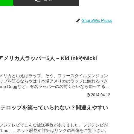
ShareWis Press
リカ人ラッパー5人 – Kid InkやNicki
メリカといえばラップ。そう、フリースタイルダンジョン
ップを語るならやはり本場アメリカのラップに触れるべき
Snoop Doggなど、有名ラッパーの名前くらいなら知ってる
のでは...
2014.04.12
t no」テロップを笑っていられない？間違えやすい
フジテレビでこんな放送事故がありました。フジテレビが
on't no」…ネット騒然※詳細はリンクの画像をご覧下さい。