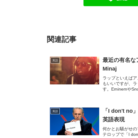
関連記事
最近の有名なアメ
英語
Minaj
ラップといえばア
もいいですが、ラ
す。Eminemや
よ、という方も多い
「I don'
英語
英語表現
何かとお騒がせの
テロップで「I d