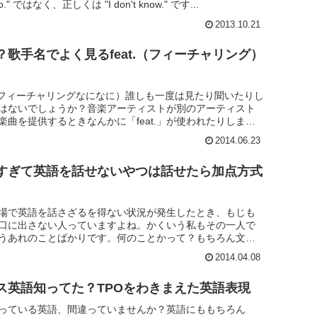
o." ではなく、正しくは "I don't know." です...
2013.10.21
歌手名でよく見るfeat.（フィーチャリング）
××（誰々フィーチャリングなになに）誰しも一度は見たり聞いたりし
はないでしょうか？音楽アーティストが別のアーティスト
楽曲を提供するときなんかに「feat.」が使われたりしま
..
2014.06.23
すぎて英語を話せないやつは話せたら加点方式
場で英語を話さざるを得ない状況が発生したとき、もじも
口に出さない人っていますよね。かくいう私もその一人で
うあれのことばかりです。何のことかって？もちろん文法
違えたらどうしよう...
2014.04.08
ス英語知ってた？TPOをわきまえた英語表現
っている英語、間違っていませんか？英語にももちろん