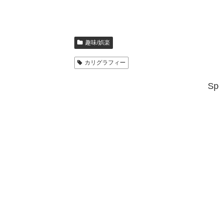
趣味/娯楽
カリグラフィー
Sp