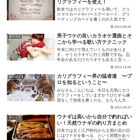
リグラフィーを使え！
欧米ではカリグラフィーを用いて、クリ
スマスカードやバースデーカード、グリ
ーティングカードを書くのが人気です。
それはカリグラフィーが美しくて手書き
2013.09.04
なので、気持ちがよく伝わるからです。
日本では、結婚式のペーパーアイテムに
男子ウケの良いカラオケ選曲とそ
趣味/娯楽
カリグラフィーが役に立ち...
こから学べる歌い方テクニック
年末に向けて増えていくものがありま
す。そうカラオケに行く回数ですね。忘
年会があるだけカラオケもあると言って
も良いかもしれません。その忘年会に意
2013.12.04
中の彼がもし来るなら、年末の浮かれ具
合と１次会でのアルコールも相まって可
カリグラフィー界の猛者達 〜プ
趣味/娯楽
愛さをアピールする大チャン...
ロを知るということ〜
みなさんこんにちは。今日も元気にカリ
グラフィーをしていますか？ひたすら練
習をして技術を磨くのも、もちろん大事
なことではあるのですが、時にはその道
2013.09.07
に優れた方たちを知り、その作品を見る
のも上達するために必要な勉強になると
ウナギは高いから自分で釣ればい
趣味/娯楽
思います。そこで本日はカ...
い！天然ウナギの釣り方まとめ
日本では古く江戸時代から土用の丑の日
にはウナギを食べる、という習慣があり