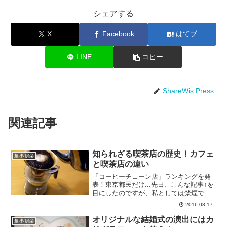
シェアする
X
Facebook
はてブ
LINE
コピー
ShareWis Press
関連記事
知られざる喫茶店の歴史！カフェ
趣味/娯楽
と喫茶店の違い
「コーヒーチェーン店」ランキングを発
表！東京都民だけ...先日、こんな記事↑を
目にしたのですが、私としては禁煙であ
ることとコーヒー豆が日替わりで好みの
2016.08.17
豆を見付けられる楽しみがあるので、断
然スタバ派です。個人経営の喫茶店で気
オリジナルな結婚式の演出にはカ
趣味/娯楽
に入っている所もあ...