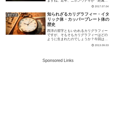
ますね。近年、ニホンウナギが「絶滅す
る危険性が高い絶滅危惧種」のレッドリ
2017.07.04
スト入りしたこともあり価格も高騰して
います。数年前に日本列島が歓喜したう
知られざるカリグラフィー・イタ
趣味/娯楽
なぎの完全養殖に成功！！...
リック体・カッパープレート体の
歴史
西洋の習字ともいわれるカリグラフィー
ですが、そもそもカリグラフィーはどの
ように生まれたのでしょうか？今回はカ
リグラフィーの誕生と歴史についてご説
2013.09.03
明します。カリグラフィーは彩飾として
生まれた今でこそ本は多くの人に親しま
れていますが、その理由の...
Sponsored Links