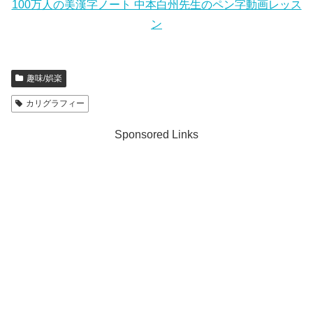
100万人の美漢字ノート 中本白州先生のペン字動画レッス
ン
趣味/娯楽
カリグラフィー
Sponsored Links