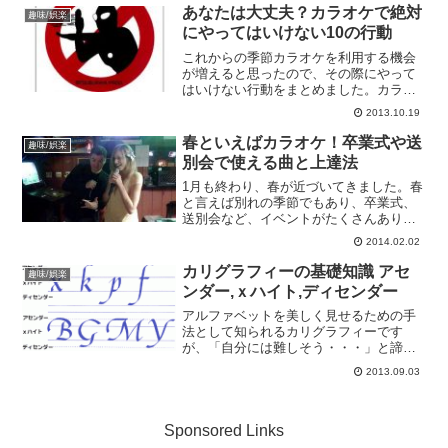
然スタバ派です。個人経営の喫茶店で気
あなたは大丈夫？カラオケで絶対
趣味/娯楽
に入っている所もあ...
にやってはいけない10の行動
これからの季節カラオケを利用する機会
が増えると思ったので、その際にやって
はいけない行動をまとめました。カラオ
ケ禁止行動1: 相手が知らない歌を歌う知
2013.10.19
らない曲だと盛り上がれません。まず上
手いのか下手なのかもわからない。相手
春といえばカラオケ！卒業式や送
趣味/娯楽
はリアクションが取り...
別会で使える曲と上達法
1月も終わり、春が近づいてきました。春
と言えば別れの季節でもあり、卒業式、
送別会など、イベントがたくさんありま
す。少ししみじみしつつも、最高の思い
2014.02.02
出を作る為にはカラオケが一番ですね！
そこで今回は定番のカラオケとその上達
カリグラフィーの基礎知識 アセ
趣味/娯楽
法をご紹介します！1....
ンダー,ｘハイト,ディセンダー
アルファベットを美しく見せるための手
法として知られるカリグラフィーです
が、「自分には難しそう・・・」と諦め
てはいませんか？そんなことはありませ
2013.09.03
ん！覚えることはいくつかありますが、
それを知り理解すればあなたにも美しい
アルファベットが書けます！...
Sponsored Links