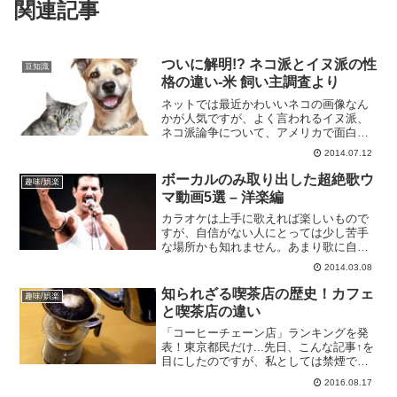
関連記事
ついに解明!? ネコ派とイヌ派の性
豆知識
格の違い-米 飼い主調査より
ネットでは最近かわいいネコの画像なん
かが人気ですが、よく言われるイヌ派、
ネコ派論争について、アメリカで面白い
調査結果が出たそうです！Personality
2014.07.12
Differences Between Dog and Cat
Owners今回はそ...
ボーカルのみ取り出した超絶歌ウ
趣味/娯楽
マ動画5選 – 洋楽編
カラオケは上手に歌えれば楽しいもので
すが、自信がない人にとっては少し苦手
な場所かも知れません。あまり歌に自信
がない方でも、ある程度上手く聞こえる
2014.03.08
裏技的テクニックをご紹介しましょう。
まず、大勢の人たちとカラオケボックス
知られざる喫茶店の歴史！カフェ
趣味/娯楽
に入るなら、なるべく大き...
と喫茶店の違い
「コーヒーチェーン店」ランキングを発
表！東京都民だけ...先日、こんな記事↑を
目にしたのですが、私としては禁煙であ
ることとコーヒー豆が日替わりで好みの
2016.08.17
豆を見付けられる楽しみがあるので、断