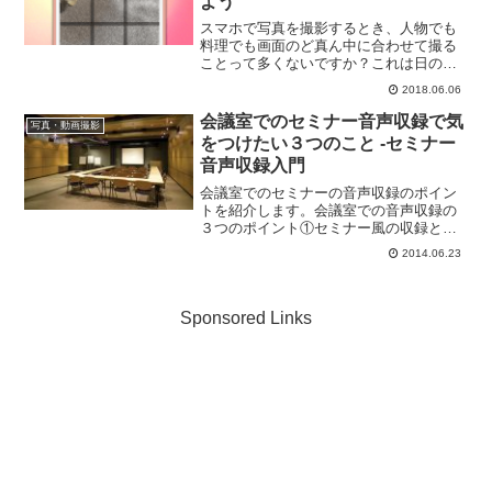
よう
スマホで写真を撮影するとき、人物でも
料理でも画面のど真ん中に合わせて撮る
ことって多くないですか？これは日の丸
構図という絵画などでもよく用いられる
2018.06.06
構図ですが、いつもいつも真ん中に合わ
せていると同じパターンで飽きてしまい
会議室でのセミナー音声収録で気
写真・動画撮影
ます。インスタ映えするオ...
をつけたい３つのこと -セミナー
音声収録入門
会議室でのセミナーの音声収録のポイン
トを紹介します。会議室での音声収録の
３つのポイント①セミナー風の収録とお
客さんのいる実際のセミナー収録では、
2014.06.23
収録方法が異なるセミナー風の収録で
は、いつでもカットができ、見えない所
にマイクをしこんでおいて音...
Sponsored Links