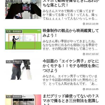
スマホで動画を撮るときに忘れが
写真・動画撮影
りや交通量が多い...
ちな落とし穴！
みなさんスマホで動画って撮ってます
か？撮ってる撮ってる！って人も、撮っ
てねぇぇぇぇ！って人もいらっしゃると
思います。最近はInstagramやMixChannel
2013.10.06
のアプリの影響もあって動画を撮影する
機会が多くなっているのではないでしょ
映像制作の観点から映画鑑賞して
写真・動画撮影
うか。...
みよう！
みなさん寒い季節がやってきましたね。
なかなか外に出るのも億劫になる季節で
すが、その間お家で何をして過ごそうか
悩んでいる方も多いのではないでしょう
2017.02.02
か？そんなときにおすすめしたいのが映
画鑑賞です。映画館での鑑賞はもちろん
今話題の「エイケン男子」がとに
写真・動画撮影
のこと、お家や学校に集ま...
かくモテる！！モテる特技を身に
つけよう
みなさん、エイケン男子って知っていま
すか？今話題の特技を持った男性のこと
で、とっても人気があるんです。「あれ
だろ、英検１級持っている奴のことだ
2013.10.05
ろ？オリンピックもあるし英語できたほ
うがモテるもんなー。」違うんです！エ
まだグリッド線使ってないの？ス
写真・動画撮影
イケン男子とは、映研男子の...
マホで撮るとき三分割法を意識し