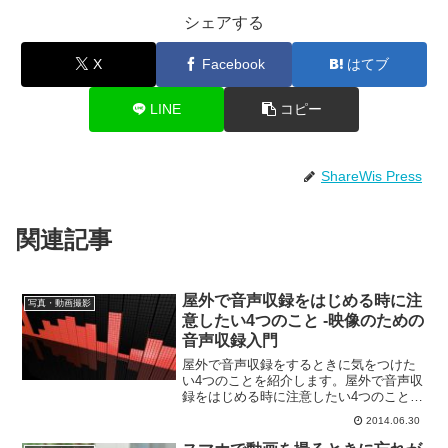
シェアする
X
Facebook
はてブ
LINE
コピー
ShareWis Press
関連記事
屋外で音声収録をはじめる時に注
写真・動画撮影
意したい4つのこと -映像のための
音声収録入門
屋外で音声収録をするときに気をつけた
い4つのことを紹介します。屋外で音声収
録をはじめる時に注意したい4つのこと1.
まわりに溢れている音に注意する収録を
2014.06.30
始める前に、その場所ではどんな音が聞
こえてくるのかを確認しましょう。人通