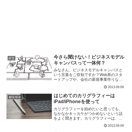
今さら聞けない！ビジネスモデル
経営
キャンバスって一体何？
みなさん、ビジネスモデルキャンバスと
いう言葉をご存知ですか？Web系のスタ
ートアップや、会社の新規事業作りなど
で使われるビジネスモデルキャンバスに
2013.09.09
ついてご紹介します。ビジネスモデルっ
て何？というかビジネスモデルとはそも
はじめてのカリグラフィーは
趣味/娯楽
そも何なのでしょう？ビ...
iPad/iPhoneを使って
カリグラフィーを始めたいと思っても、
なかなかキッカケがつかめないという話
をよく聞きます。カリグラフィーは、実
際に自分で書いて見ないことにはその素
2013.09.09
晴らしさを実感しにくいです。しかし、