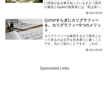
に関係がある事を知っていますか？西洋
の書道とAppleの創業者には、実は深い関
係があったのです。今回は、『カリグラ
2013.09.05
フィー×スティーブ・ジョブズ』が生んだ
芸術的発明品について紹介したいと思い
心のやすらぎにカリグラフィー
趣味/娯楽
ます。若かりし頃...
を。カリグラフィー5つのメリッ
ト
カリグラフィーを練習する上で基本とな
って来るのは文字を見本通りに書くこと
です。当たり前のことですが、これがな
かなか難しいのです。練習のために、ひ
2013.09.05
たすら数をこなし気づけば驚くほどの時
間が経っていたなんてこともあるかと思
います。一見、カリグラフ...
Sponsored Links