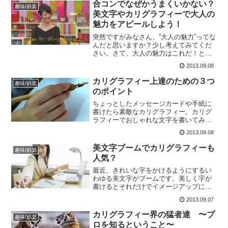
実際に自分でカリグラフィーを書くため
合コンでなぜかうまくいかない？
趣味/娯楽
にはカリグラフィー教室の...
美文字やカリグラフィーで大人の
魅力をアピールしよう！
突然ですがみなさん、”大人の魅力”ってな
んだと思いますか？少し考えてみてくだ
さい。さて、大人の魅力はこれだ！と言
えるものがありましたか？私は一応女性
2013.09.08
なので、大人の女性の魅力について考え
てみました。例えば、上品な雰囲気、知
カリグラフィー上達のための３つ
趣味/娯楽
的な会話や仕草、立ち...
のポイント
ちょっとしたメッセージカードや手紙に
書けたら素敵なカリグラフィー。カリグ
ラフィーでおしゃれな文字を書いてみた
い！と思っても、こんな悩みを抱えてい
2013.09.08
る方も多いようです。始めてみたいけど
上手くできるようになるか心配…。とり
美文字ブームでカリグラフィーも
趣味/娯楽
あえず道具は買ってみたけ...
人気？
最近、きれいな字をかけるようにするい
わゆる美文字がブームです。美しく字が
書けるとそれだけでイメージアップにつ
ながりますね！文字を手書きする機会と
2013.09.07
してもっともよく挙げられるのは年賀状
ではないでしょうか？住所や名前などパ
カリグラフィー界の猛者達 〜プ
趣味/娯楽
ソコンでも印刷できますが...
ロを知るということ〜