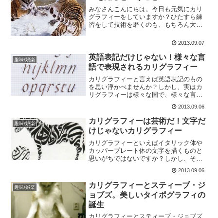
みなさんこんにちは。今日も元気にカリ
グラフィーをしていますか？ひたすら練
習をして技術を磨くのも、もちろん大事
なことではあるのですが、時にはその道
に優れた方たちを知り、その作品を見る
2013.09.07
のも上達するために必要な勉強になると
思います。そこで本日はカ...
英語表記だけじゃない！様々な言
趣味/娯楽
語で表現されるカリグラフィー
カリグラフィーと言えば英語表記のもの
を思い浮かべませんか？しかし、実はカ
リグラフィーは様々な国で、様々な言語
を用いて行われているものなんです！こ
2013.09.06
の記事は、様々な地域のカリグラフィー
についてご紹介します。アラビア語のカ
カリグラフィーは芸術だ！文字だ
趣味/娯楽
リグラフィー英語では「イ...
けじゃないカリグラフィー
カリグラフィーといえばイタリック体や
カッパープレート体の文字を描くものと
思いがちではないですか？しかし、そう
ではないんです！実は絵を描くこともし
2013.09.06
ばしばあります！イタリック体やカッパ
ープレート体についてはこちら例えばこ
カリグラフィーとスティーブ・ジ
趣味/娯楽
ちらのレッスン動画では、...
ョブズ。美しいタイポグラフィの
誕生
カリグラフィーとスティーブ・ジョブズ