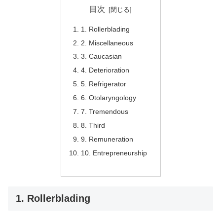
目次
1. Rollerblading
2. Miscellaneous
3. Caucasian
4. Deterioration
5. Refrigerator
6. Otolaryngology
7. Tremendous
8. Third
9. Remuneration
10. Entrepreneurship
1. Rollerblading