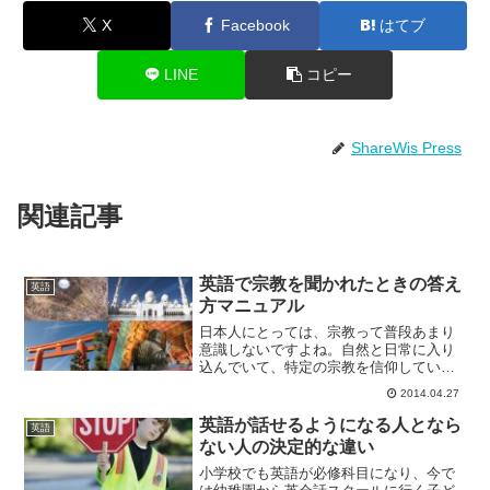
X
Facebook
はてブ
LINE
コピー
ShareWis Press
関連記事
英語で宗教を聞かれたときの答え
英語
方マニュアル
日本人にとっては、宗教って普段あまり
意識しないですよね。自然と日常に入り
込んでいて、特定の宗教を信仰している
んだと思うような事はあまりないもので
2014.04.27
す。しかし、所変われば品変わる。外国
人にとっては、宗教は避けては通れない
英語が話せるようになる人となら
英語
もの。これは、いわば日本...
ない人の決定的な違い
小学校でも英語が必修科目になり、今で