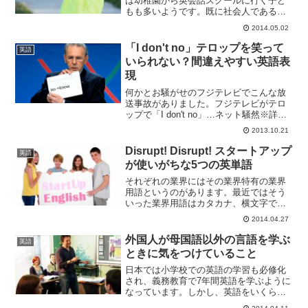
は幼稚園から英会話スクールに行く子ど
もも多いようです。既に社会人である人
も、中学・高校時代だけでみっちり6年間
2014.05.02
も英語を勉強しています。さらに受験英
語で徹底的に単語や文法を覚えますし、
「I don't no」テロップを笑って
英語
大学でも一般教養として...
いられない？間違えやすい英語表
現
何かとお騒がせのフジテレビでこんな放
送事故がありました。フジテレビがテロ
ップで「I don't no」…ネット騒然※詳細
はリンクの画像をご覧下さい。もちろん"I
2013.10.21
don't no." ではなく、正しくは "I don't
know." です...
Disrupt! Disrupt! スタートアップ
英語
が使いがちな5つの英単語
それぞれの業界にはその業界特有の業界
用語というのがあります。最近ではそう
いった業界用語はカタカナ、横文字であ
ることがほとんどです。海外のQ&Aサイ
2014.04.27
トQuoraで、テック系/スタートアップ系
の業界用語 (jargon)に関する質問で、5つ
外国人が母国語以外の言語を学ぶ
英語
の英...
ときに気をつけていること
日本では小学校での英語の学習も必修化
され、義務教育で7年間英語を学ぶように
なっています。しかし、英語をいくら勉
強しても、英語を使いこなせない人が多