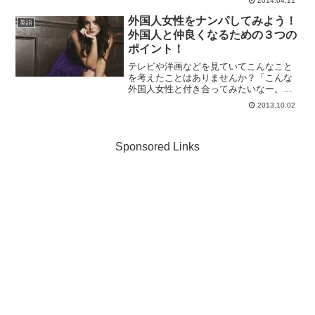
2014.04.11
いのが現状です。その理由は、日本語が
英語と大きく異なることなど色々とあり
外国人女性をナンパしてみよう！
英語
ますが、なんといっても...
外国人と仲良くなるための３つの
ポイント！
テレビや洋画などを見ていてこんなこと
を考えたことはありませんか？「こんな
外国人女性と付き合ってみたいなー。」
「でも俺は英語も話せないし出会いもな
2013.10.02
いから難しいだろうなー。」なんてもっ
たいない！！！出会いは作るものです！
英語力は身につけるもので...
Sponsored Links