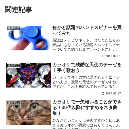
関連記事
何かと話題のハンドスピナーを買
趣味/娯楽
ってみた
最近はテレビやネット、はたまた祭りの
景品にもなっている話題のハンドスピナ
ーついてご紹介します。ハンドスピナー
とは何か？もともとこのハンドスピナー
2017.09.01
とは、ただのおもちゃではなく重症筋無
力症の子ども向けに考案され、他にも自
カラオケで残酷な天使のテーゼを
趣味/娯楽
閉症の人の精神を落ち着か...
上手く歌おう
カラオケで多くの方に愛されるアニソン
といえば、残酷な天使のテーゼですね。
ですが、これを棒読みで歌っていると、
あまり上手には聞こえないですし盛り上
2014.03.17
がりもありません。演歌には演歌の歌い
方があるように、アニソンにも良いアニ
カラオケで一矢報いることができ
趣味/娯楽
ソンの歌い方があるんです...
る！30代以降にすすめるネタ曲
集！
みなさんカラオケは好きですか？私はあ
まりカラオケが得意ではありません。人