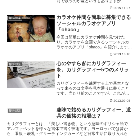
前で歌うのが嫌というもありますが、や
はり下手くそなんですよね…。カラオケ
2015.11.27
に行くとみんなの歌唱力が同じレベルと
いうのはほぼなく、自分より上手い人が
カラオケ仲間を簡単に募集できる
趣味/娯楽
必ずいます。そんな中で下...
ソーシャルカラオケアプリ
「ohaco」
今回は簡単にカラオケ仲間を見つけた
り、カラオケを企画できるソーシャルカ
ラオケのアプリ「ohaco」を紹介します。
ohacoはサービスを終了しています。
2013.10.18
ohaco（オハコ）ってどんなサービス？
ohacoは誰でも簡単にカラオケ仲間を見つ
心のやすらぎにカリグラフィー
趣味/娯楽
けたり、...
を。カリグラフィー5つのメリッ
ト
カリグラフィーを練習する上で基本とな
って来るのは文字を見本通りに書くこと
です。当たり前のことですが、これがな
かなか難しいのです。練習のために、ひ
2013.09.05
たすら数をこなし気づけば驚くほどの時
間が経っていたなんてこともあるかと思
趣味で始めるカリグラフィー、道
趣味/娯楽
います。一見、カリグラフ...
具の価格の相場は？
カリグラフィーとは、「美しい書き物」という意味のギリシャ語で、
アルファベットを様々な書体で書く技術です。ヨーロッパでは昔か
ら、看板・表札・グリーティングカードなど日常生活に取り入れられ
てきました。日本でも、バースデイカードやクリスマスカード...