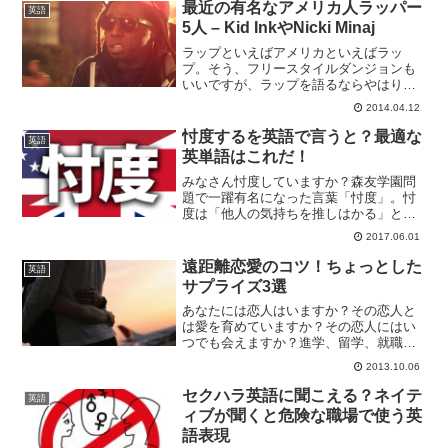
なんです！日本人男性は一目惚れしやす
最近の有名なアメリカ人ラッパー
英語
い度、第3位！恋愛には億...
5人 – Kid InkやNicki Minaj
ラップといえばアメリカといえばラッ
プ。そう、フリースタイルダンジョンも
いいですが、ラップを語るならやはり本
場アメリカのラップに触れるべきす。
2014.04.12
EminemやSnoop Doggなど、有名ラッパ
ーの名前くらいなら知ってるよ、という
忖度するを英語で言うと？最適な
英語
方も多いのでは...
英単語はこれだ！
みなさん忖度していますか？森友学園問
題で一躍有名になった言葉「忖度」。忖
度は「他人の気持ちを推しはかる」とい
う意味ですが、非常に日本人らしい言葉
2017.06.01
ですね。そのせいか、英語に翻訳すると
きに結構困る言葉だとも言われていま
遠距離恋愛のコツ！ちょっとした
英語
す。今回はそんな「忖度」の...
サプライズ3選
あなたには恋人はいますか？その恋人と
は愛を育めていますか？その恋人にはい
つでも会えますか？進学、留学、就職、
転勤、転職・・・。理由は色々あります
2013.10.06
が、なかなか恋人と会うことが出来ずに
寂しい思いをしている人もいるでしょ
セクハラ英語に聞こえる？ネイテ
英語
う。なかなか会うことが出来...
ィブが聞くと危険な職場で使う英
語表現