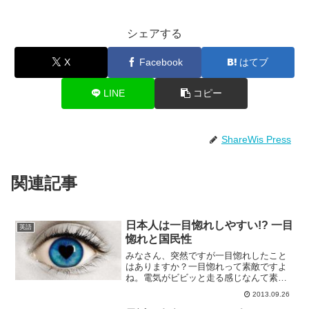
シェアする
X
Facebook
はてブ
LINE
コピー
ShareWis Press
関連記事
日本人は一目惚れしやすい!? 一目
英語
惚れと国民性
みなさん、突然ですが一目惚れしたこと
はありますか？一目惚れって素敵ですよ
ね。電気がビビッと走る感じなんて素敵
すぎます！実はこの一目惚れ、国によっ
2013.09.26
て「一目惚れしやすい度」が異なるそう