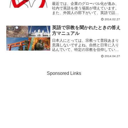
最近では、企業のグローバル化が進み、
社内で英語を使う場面が増えています。
また、外国人の部下がいて、英語で話す
必要がある人も増えていると言います。
2014.02.27
上司と部下の関係上、仕事が上手くいっ
たときは部下を褒めたり、または落ち込
英語で宗教を聞かれたときの答え
英語
んでいる部下を励ましてあ...
方マニュアル
日本人にとっては、宗教って普段あまり
意識しないですよね。自然と日常に入り
込んでいて、特定の宗教を信仰している
んだと思うような事はあまりないもので
2014.04.27
す。しかし、所変われば品変わる。外国
人にとっては、宗教は避けては通れない
もの。これは、いわば日本...
Sponsored Links