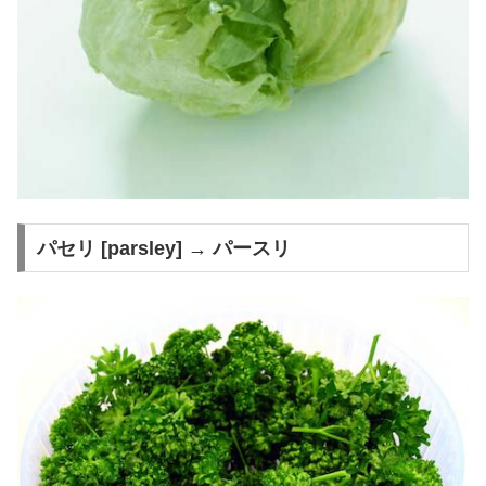
パセリ [parsley] → パースリ