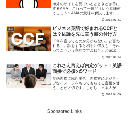
海外のサイトを見ているとときどき目に
するAMA。これって一体どういう意味何
でしょう？AMAの意味を解説します！
AMAはAsk Me Anythingの略AMAはずば
2018.01.31
り、Ask Me Anything の略です。日本語
に訳すと「何でも私にきい...
ビジネス英語で好まれるCCFと
英語
は？結論を先に言う癖の付け方
「何を言ってるのか分からない」と言わ
れる…。話をすると相手に何度も「それ
ってこういう意味ですよね？」と確認を
取られる…。もしかするとCCFを実践で
2018.06.14
きていないことが原因かもしれません。
この記事ではコミュニケーションで大切
これさえ言えば内定ゲット！英語
英語
なCCFについて紹介し...
面接で必須の5ワード
英語面接に臨む場合、面接官にポジティ
ブなイメージをもってもらえる言葉を使
うことが大切です。しかし、日本人が考
えるポジティブな言葉も、ネイティブが
2014.04.09
聞くと少しニュアンスが違う場合もあり
ます。今回は、下記の英語の記事で紹介
されていた英語面接で役立...
Sponsored Links