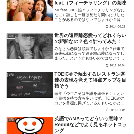
feat.（フィーチャリング）の意味
○○ feat. ××（誰々フィーチャリングなに
なに）誰しも一度は見たり聞いたりした
ことがあるのではないでしょうか？音楽
アーティストが別のアーティストとタッ
2014.06.23
グを組んで楽曲を提供するときなんかに
「feat.」が使われたりします。しかし、
世界の遠距離恋愛ってどれくらい
英語
このフ...
の距離なの？色々計ってみた！
みなさん恋愛は順調でしょうか？仕事で
急遽転勤になって遠距離恋愛になってし
まった...という方も多いのではないでし
ょうか。遠距離恋愛はさみしいものです
2013.10.04
が、遠ざかるほど想いがつのり、会えな
い時間が愛を深めることにもなります。
TOEIC®で頻出するレストラン関
英語
ちなみに英語ではこの...
連の表現を覚えて得点アップを目
指そう
毎年「今年こそは英語を頑張る！」とい
う目標を持つ方も多いはず。TOEICのス
コアを目標に掲げている方もいるかと思
います。2月と8月を除いた毎月、年間10
2018.01.05
回実施されるTOEICは、学生や社会人の
方にとって、英語力の良い指標になりま
英語でAMAってどういう意味？
英語
すね。ここで...
Redditなどでよく見るネットスラ
ング