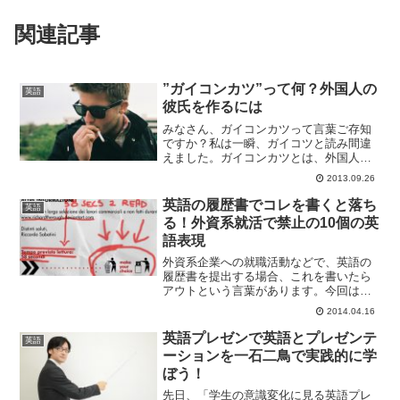
関連記事
”ガイコンカツ”って何？外国人の
英語
彼氏を作るには
みなさん、ガイコンカツって言葉ご存知
ですか？私は一瞬、ガイコツと読み間違
えました。ガイコンカツとは、外国人の
結婚相手を見つけるための婚活のことな
2013.09.26
んです。あなたもガイコンカツで素敵な
外国人男性とロマンチックな恋愛をした
英語の履歴書でコレを書くと落ち
英語
いと思いませんか？でも、...
る！外資系就活で禁止の10個の英
語表現
外資系企業への就職活動などで、英語の
履歴書を提出する場合、これを書いたら
アウトという言葉があります。今回は下
記の英文記事から英語の履歴書を台無し
2014.04.16
にする10個の英語表現をご紹介します。
10 Words and Terms That Ruin ...
英語プレゼンで英語とプレゼンテ
英語
ーションを一石二鳥で実践的に学
ぼう！
先日、「学生の意識変化に見る英語プレ