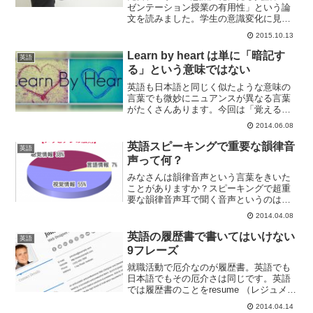
ゼンテーション授業の有用性」という論
文を読みました。学生の意識変化に見る
英語プレゼンテーション授業の有用性こ
2015.10.13
の論文は、2009年に発表されたもので、
東京経済大学で行われた英語プレゼンテ
Learn by heart は単に「暗記す
英語
ーション授業の取り組...
る」という意味ではない
英語も日本語と同じく似たような意味の
言葉でも微妙にニュアンスが異なる言葉
がたくさんあります。今回は「覚える」
という動詞について、複数の英語での表
2014.06.08
現を紹介します。英語で「覚える」とい
う意味の単語として、どのようなものが
英語スピーキングで重要な韻律音
英語
思い浮かぶでしょうか。 ...
声って何？
みなさんは韻律音声という言葉をきいた
ことがありますか？スピーキングで超重
要な韻律音声耳で聞く音声というのは分
節音声（segmental sounds）と呼ばれる
2014.04.08
母音や子音の音と、アクセントや声の高
さ、早さといった個々の音だけではカバ
英語の履歴書で書いてはいけない
英語
ーできな...
9フレーズ
就職活動で厄介なのが履歴書。英語でも
日本語でもその厄介さは同じです。英語
では履歴書のことをresume （レジュメ）
と言いますが、採用担当者は日々何枚も
2014.04.14
のレジュメに目を通す必要があります。