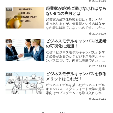
2013.09.16
セラレーターと呼ばれる創業間もない企
業を支援する団体が増えたことなどが背
起業家が絶対に避けなければなら
経営
景としてあげられます。で...
ない8つの失敗とは
起業家の成功体験談を目にすることが
多々ありますが、失敗談というのはなか
なか表には出てこないものです。しか
し、そんな失敗談からこそ、たくさんの
2014.08.09
ことを学ぶことができます。成功するた
めに何をすればいいかは人それぞれで異
ビジネスモデルキャンバスは思考
経営
なりますが、これをやると絶対...
の可視化に最適！
なぜ「ビジネスモデルキャンバス」を学
ぶ必要があるのか？ビジネスモデルキャ
ンバスについて、内容は理解できた。で
もなんでこれが大切なの・・・？そう思
2013.09.13
ってる方も多いのではないでしょうか。
ビジネスモデルキャンバスを使う最大の
ビジネスモデルキャンバスを作る
経営
理由、それは頭の中のイメ...
メリットはこれだ！
ビジネスモデルを描いたビジネスモデル
キャンバス。スタンフォード大学の起業
家向けのプログラムにも取り入れられて
いるそうです！日本でも、経営者向けの
2013.09.11
セミナーやワークショップにビジネスモ
デルキャンバスが取り入れられてます。
ビジネスモデルキャンバス...