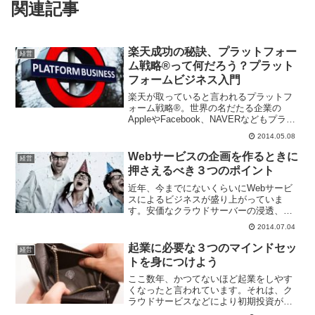
関連記事
楽天成功の秘訣、プラットフォー
経営
ム戦略®って何だろう？プラット
フォームビジネス入門
楽天が取っていると言われるプラットフ
ォーム戦略®。世界の名だたる企業の
AppleやFacebook、NAVERなどもプラッ
トフォーム戦略®を取っていると言われ
2014.05.08
ます。このプラットフォーム戦略®（ビ
ジネス）とは一体なんなのでしょうか？
Webサービスの企画を作るときに
経営
プラットフ...
押さえるべき３つのポイント
近年、今までにないくらいにWebサービ
スによるビジネスが盛り上がっていま
す。安価なクラウドサーバーの浸透、
Ruby On Railsをはじめとするスタートア
2014.07.04
ップ御用達フレームワークの浸透、スマ
ートフォン・タブレットなどによる新し
起業に必要な３つのマインドセッ
経営
い市場の登場...
トを身につけよう
ここ数年、かつてないほど起業をしやす
くなったと言われています。それは、ク
ラウドサービスなどにより初期投資があ
まりかからなくなった、またシードアク