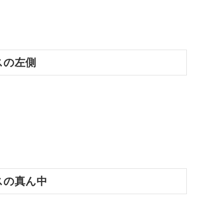
スの左側
スの真ん中