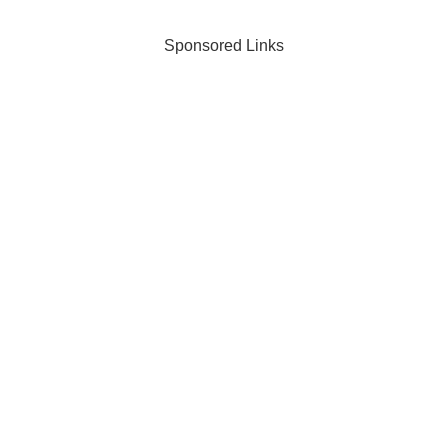
て何？というかビジネスモデルとはそも
そも何なのでしょう？ビ...
Sponsored Links