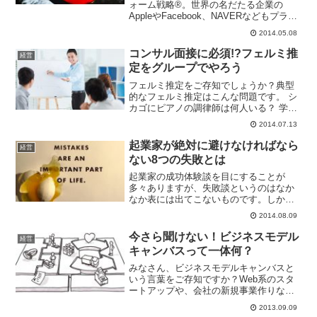
ォーム戦略®。世界の名だたる企業の
AppleやFacebook、NAVERなどもプラッ
トフォーム戦略®を取っていると言われ
2014.05.08
ます。このプラットフォーム戦略®（ビ
ジネス）とは一体なんなのでしょうか？
コンサル面接に必須!?フェルミ推
経営
プラットフ...
定をグループでやろう
フェルミ推定をご存知でしょうか？典型
的なフェルミ推定はこんな問題です。 シ
カゴにピアノの調律師は何人いる？ 学校
の校庭には何枚葉っぱがある？ ぴったり
2014.07.13
くっつけば教室に何人入る？ 頭には何本
の毛が生えている？外資系コンサルなど
起業家が絶対に避けなければなら
経営
の面接にも使われ...
ない8つの失敗とは
起業家の成功体験談を目にすることが
多々ありますが、失敗談というのはなか
なか表には出てこないものです。しか
し、そんな失敗談からこそ、たくさんの
2014.08.09
ことを学ぶことができます。成功するた
めに何をすればいいかは人それぞれで異
今さら聞けない！ビジネスモデル
経営
なりますが、これをやると絶対...
キャンバスって一体何？
みなさん、ビジネスモデルキャンバスと
いう言葉をご存知ですか？Web系のスタ
ートアップや、会社の新規事業作りなど
で使われるビジネスモデルキャンバスに
2013.09.09
ついてご紹介します。ビジネスモデルっ