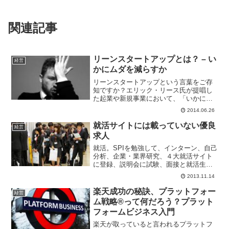
関連記事
リーンスタートアップとは？ – い
経営
かにムダを減らすか
リーンスタートアップという言葉をご存
知ですか？エリック・リース氏が提唱し
た起業や新規事業において、「いかにム
ダを減らすか」にフォーカスしたマネジ
2014.06.26
メント方法です。なぜリーンスタートア
ップなの？その答えの前に、起業や新規
就活サイトには載っていない優良
経営
事業（スタートアップ）に...
求人
就活。SPIを勉強して、インターン、自己
分析、企業・業界研究、４大就活サイト
に登録、説明会に試験、面接と就活生は
やる事が沢山あります。でもこれってあ
2013.11.14
りきたりだしみんなやってる事ですよ
ね。みんなやっている事を同じようにす
楽天成功の秘訣、プラットフォー
経営
るって、なにか実績でも...
ム戦略®って何だろう？プラット
フォームビジネス入門
楽天が取っていると言われるプラットフ