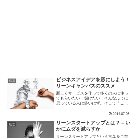
ビジネスアイデアを形にしよう！
経営
リーンキャンバスのススメ
新しくサービスを作って多くの人に使っ
てもらいたい！儲けたい！そんなふうに
思っている人は多いはず。そして「こん
なアイデアよさそう！」とアイデアを思
いつく人も多いはず。ですが、なかなか
2014.07.05
実際に形にはできないものです。そのう
リーンスタートアップとは？ – い
ち似たサービスが流行って...
経営
かにムダを減らすか
リーンスタートアップという言葉をご存