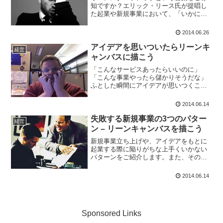
知ですか？エリック・リース氏が提唱し
た起業や新規事業において、「いかにム
ダを減らすか」にフォーカスしたマネジ
メント方法です。なぜリーンスタートア
2014.06.26
ップなの？その答えの前に、起業や新規
事業（スタートアップ）に...
アイデアを思いついたらリーンキ
経営
ャンバスに描こう
「こんなサービスあったらいいのに」
「こんな事業やったら儲かりそうだな」
ふとした瞬間にアイデアが思いつくこと
ありませんか？そして数ヶ月後に似たよ
うなサービスが取り上げられ「あのとき
2014.06.14
自分が先に考えていたのに...」と思うこ
とはないでしょうか。ア...
失敗する新規事業の3つのパター
経営
ン – リーンキャンバスを描こう
新規事業立ち上げや、アイデアをもとに
起業する際に陥りがちな上手くいかない
パターンをご紹介します。また、その対
処法としてのリーンスタートアップとい
う手法もご紹介します。ぜひ参考にして
2014.06.14
みてください。新規事業が失敗する理由
1: 準備に時間をかけ過...
Sponsored Links