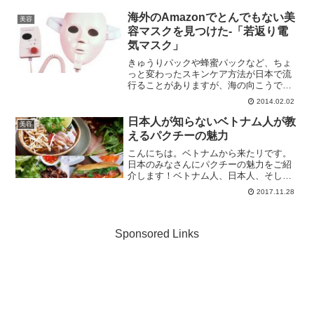
ご紹介します。 1. 低脂肪食品「低脂肪」
と書かれた食品は...
海外のAmazonでとんでもない美
美容
容マスクを見つけた-「若返り電
気マスク」
きゅうりパックや蜂蜜パックなど、ちょ
っと変わったスキンケア方法が日本で流
行ることがありますが、海の向こうでは
もっととんでもない美容マスクが販売さ
2014.02.02
れているようです。Amazonで見つけた
「若返り電気マスク」今回紹介するの
日本人が知らないベトナム人が教
美容
は"Rejuveniq...
えるパクチーの魅力
こんにちは。ベトナムから来たリです。
日本のみなさんにパクチーの魅力をご紹
介します！ベトナム人、日本人、そして
パクチーパクチーはベトナムではおなじ
2017.11.28
みの野菜です。パクチーはベトナム料理
の魂と言っても過言ではありません！ほ
とんどのベトナム料理にパ...
Sponsored Links