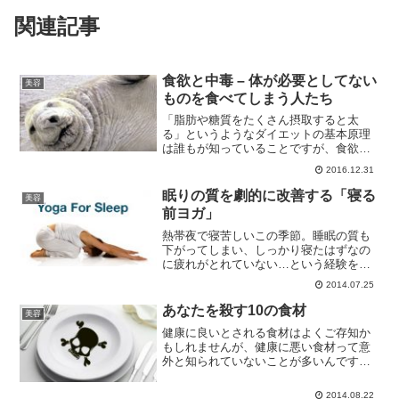
関連記事
食欲と中毒 – 体が必要としてない
美容
ものを食べてしまう人たち
「脂肪や糖質をたくさん摂取すると太
る」というようなダイエットの基本原理
は誰もが知っていることですが、食欲に
なかなか勝てないと頭を悩ませている方
2016.12.31
も多いかもしれません。実は好きでもな
いのに食べている？食欲の謎そもそも食
眠りの質を劇的に改善する「寝る
美容
事は、たんぱく質や食物繊維...
前ヨガ」
熱帯夜で寝苦しいこの季節。睡眠の質も
下がってしまい、しっかり寝たはずなの
に疲れがとれていない…という経験をさ
れる方も多いのではないでしょうか。眠
2014.07.25
れない夜を過ごし、眠たい昼を過ごして
しまう以上に、睡眠不足は私たちに大き
あなたを殺す10の食材
美容
な影響をおよぼします。不...
健康に良いとされる食材はよくご存知か
もしれませんが、健康に悪い食材って意
外と知られていないことが多いんです。
海外で話題になったブログ記事から、食
べてはいけないあなたを殺す10の食材を
2014.08.22