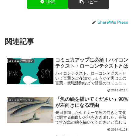
LINE
コピー
ShareWis Press
関連記事
コミュ力アップに必須！ハイコン
コミュニケーション
テクスト・ローコンテクストとは
ハイコンテクスト、ローコンテクストと
いう言葉をご存知でしょうか？実はこの
言葉、就職活動などで話題のコミュニケ
ーション力（コミュ力）に大きく関係す
2014.02.14
る大事な考え方なんです！ハイコンテク
スト、ローコンテクストとはハイコンテ
「魚の絵を描いてください」98%
コミュニケーション
クスト、ローコンテクスト...
が左向きになる理由
先日参加したセミナーで魚の向きと文化
に関する面白いお話をききました。突然
ですが魚の絵を描いてくださいと言われ
たら、あなたならどんな魚を描くでしょ
2014.01.23
う？絵の上手下手は別として、ほとんど