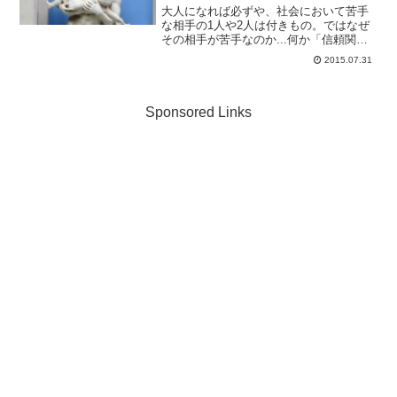
大人になれば必ずや、社会において苦手
な相手の1人や2人は付きもの。ではなぜ
その相手が苦手なのか...何か「信頼関
係」がイマイチ築けていない気がするか
2015.07.31
ら、何となくそんな感じなんじゃないで
しょうか。実はその『信頼関係』の要
因、意外な時期から来て...
Sponsored Links