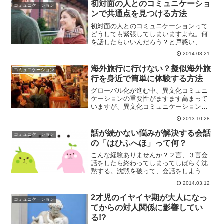
の人が頭が左向きになっているような魚
初対面の人とのコミュニケーショ
コミュニケーション
の絵を描くことが分かって...
ンで共通点を見つける方法
初対面の人とのコミュニケーションって
どうしても緊張してしまいますよね。何
を話したらいいんだろう？と戸惑い、ど
んな話を振ったらいいか？会話の切り口
2014.03.21
を見つけるのも一苦労。本日は初対面の
人とのコミュニケーションをスムーズに
海外旅行に行けない？擬似海外旅
コミュニケーション
進めるコツをご紹介します...
行を身近で簡単に体験する方法
グローバル化が進む中、異文化コミュニ
ケーションの重要性がますます高まって
いますが、異文化コミュニケーションを
体験する機会ってなかなかないですよ
2013.10.28
ね。もちろん、海外旅行に行って、現地
の人と触れ合えばできるかもしれません
話が続かない悩みが解決する会話
コミュニケーション
が、海外旅行に行くには時間...
の「はひふへほ」って何？
こんな経験ありませんか？２言、３言会
話をしたら終わってしまってしばらく沈
黙する。沈黙を破って、会話をしようと
しても、また１、２分後には沈黙してい
2014.03.12
る。デートなんかのカフェでの休憩でず
っと黙っていて、逆に気を使って休憩に
2才児のイヤイヤ期が大人になっ
コミュニケーション
なっていないなんてことあ...
てからの対人関係に影響してい
る!?