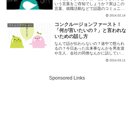
いう言葉をご存知でしょうか？実はこの
言葉、就職活動などで話題のコミュニケ
ーション力（コミュ力）に大きく関係す
2014.02.14
る大事な考え方なんです！ハイコンテク
スト、ローコンテクストとはハイコンテ
コンクルージョンファースト！
コミュニケーション
クスト、ローコンテクスト...
「何が言いたいの？」と言われな
いための話し方
なんで話が伝わらないの？途中で怒られ
るの？今日あった出来事なんかを男友達
や主人、会社の同僚なんかに話している
ときに、『要するに何が言いたいの』と
2014.03.11
か『話がわかりにくい­』と言われたこと
ありませんか？男性にとっては一生懸命
聞こうと思えば思うほど...
Sponsored Links