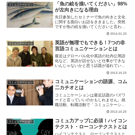
思ったら、実はそうではないんです。日
「魚の絵を描いてください」98%
コミュニケーション
本とは全く意味がことなる...
が左向きになる理由
先日参加したセミナーで魚の向きと文化
に関する面白いお話をききました。突然
ですが魚の絵を描いてくださいと言われ
たら、あなたならどんな魚を描くでしょ
2014.01.23
う？絵の上手下手は別として、ほとんど
の人が頭が左向きになっているような魚
英語が無理でもできる！7つの非
コミュニケーション
の絵を描くことが分かって...
言語コミュニケーションとは
最近はグローバル化や英語の社内公用語
化など、英語が話せないと仕事ができな
いんじゃないかと思う話題が溢れていま
すね。今後ますます必要になってくる英
2013.10.23
語でのコミュニケーション。英語を勉強
しなきゃまずいよな…と悩んでいる方も
コミュニケーションの語源、コム
コミュニケーション
多いかと思います。しかし...
二カチオとは
コミュニケーションは最近話題のバズワ
ードと言っていいのかもしれません。就
職活動、転職活動で「コミュニケーショ
ン力（りょく）」なるものがいつも取り
2013.10.25
ざたにされています。しかし、「コミュ
ニケーションってそもそも何だろう？」
コミュ力アップに必須！ハイコン
コミュニケーション
と考えるとよく分からない...
テクスト・ローコンテクストとは
ハイコンテクスト、ローコンテクストと