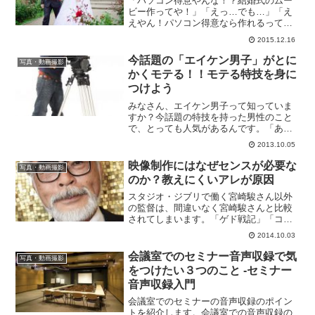
「パソコン得意やんな！？結婚式のムー
ビー作ってや！」「えっ…でも…」「え
えやん！パソコン得意なら作れるって！
頼めるんお前だけやねん！」「しゃぁな
2015.12.16
いなぁ…作ったるわ！（調べたらできる
やろ！）」…後日「まったくわからへ
今話題の「エイケン男子」がとに
写真・動画撮影
ん…orz」「どうしたらえ...
かくモテる！！モテる特技を身に
つけよう
みなさん、エイケン男子って知っていま
すか？今話題の特技を持った男性のこと
で、とっても人気があるんです。「あれ
だろ、英検１級持っている奴のことだ
2013.10.05
ろ？オリンピックもあるし英語できたほ
うがモテるもんなー。」違うんです！エ
映像制作にはなぜセンスが必要な
写真・動画撮影
イケン男子とは、映研男子の...
のか？教えにくいアレが原因
スタジオ・ジブリで働く宮崎駿さん以外
の監督は、間違いなく宮崎駿さんと比較
されてしまいます。「ゲド戦記」「コク
リコ坂から」などを手がけた息子の宮崎
2014.10.03
吾朗さんも例に漏れず、というか息子だ
からこそ父親と比較されてしまいますよ
会議室でのセミナー音声収録で気
写真・動画撮影
ね。そのような比較がなさ...
をつけたい３つのこと -セミナー
音声収録入門
会議室でのセミナーの音声収録のポイン
トを紹介します。会議室での音声収録の