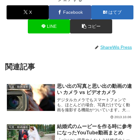
X
Facebook
はてブ
LINE
コピー
ShareWis Press
関連記事
思い出の写真と思い出の動画の違
写真・動画撮影
い カメラ vs ビデオカメラ
デジタルカメラでもスマートフォンで
も、ほとんどの場合、写真だけでなく動
画を撮影する機能がついています。大切
な思い出を形として残したい！と思った
2013.10.06
とき、写真を撮るべきなのか、動画を撮
るべきなのか迷ってしまうことってあり
結婚式のムービーを作る時に参考
写真・動画撮影
ませんか？私はよく迷います...
になったYouTube動画まとめ