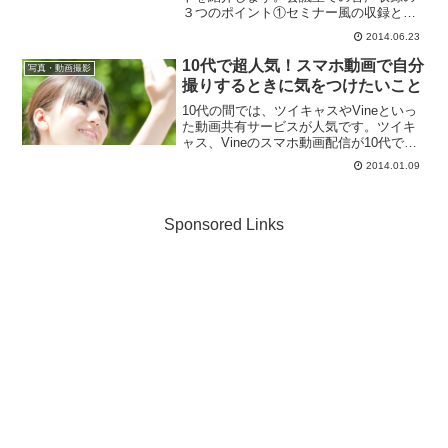
３つのポイント①セミナー風の収録とお
客さんのいる実際のセミナー収録では、
2014.06.23
収録方法が異なるセミナー風の収録で
は、いつでもカットができ、見えない所
10代で超人気！スマホ動画で自分
写真・動画撮影
にマイクをしこんでおいて音...
撮りするときに気をつけたいこと
10代の間では、ツイキャスやVineといっ
た動画共有サービスが人気です。ツイキ
ャス、Vineのスマホ動画配信が10代で人
気動画共有サービス、「ツイキャス」
2014.01.09
「Vine」が10代に人気こちらの記事によ
ると、ツイキャスの認知度は、10代が
39.2...
Sponsored Links