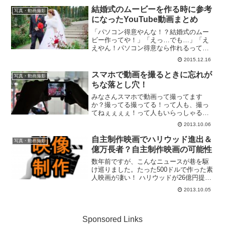
画鑑賞です。映画館での鑑賞はもちろん
結婚式のムービーを作る時に参考
写真・動画撮影
のこと、お家や学校に集ま...
になったYouTube動画まとめ
「パソコン得意やんな！？結婚式のムー
ビー作ってや！」「えっ…でも…」「え
えやん！パソコン得意なら作れるって！
頼めるんお前だけやねん！」「しゃぁな
2015.12.16
いなぁ…作ったるわ！（調べたらできる
やろ！）」…後日「まったくわからへ
スマホで動画を撮るときに忘れが
写真・動画撮影
ん…orz」「どうしたらえ...
ちな落とし穴！
みなさんスマホで動画って撮ってます
か？撮ってる撮ってる！って人も、撮っ
てねぇぇぇぇ！って人もいらっしゃると
思います。最近はInstagramやMixChannel
2013.10.06
のアプリの影響もあって動画を撮影する
機会が多くなっているのではないでしょ
自主制作映画でハリウッド進出＆
写真・動画撮影
うか。...
億万長者？自主制作映画の可能性
数年前ですが、こんなニュースが巷を駆
け巡りました。たった500ドルで作った素
人映画が凄い！ ハリウッドが26億円提供
へウルグアイ在住の普通の会社員が500ド
2013.10.05
ル(5万円)ほどのお金をかけて作っていた
映画作品がハリウッド関係者の目に止ま
り、晴れ...
Sponsored Links