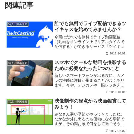
関連記事
誰でも無料でライブ配信できるツ
写真・動画撮影
イキャスを始めてみませんか？
今回はだれでも無料でライブ動画配信
（動画をオンライン上でリアルタイムで
配信する）ができるサービス「ツイキャ
ス」（TwitCasting）をご紹介します。ツ
2013.10.01
イキャスはどんなサービス？ツイキャス
（TwitCasting）は誰でも簡単に、しかも
スマホでクールな動画を撮影する
写真・動画撮影
無...
ために必要なたった1つのこと
新しいスマートフォンが出る度に、カメ
ラの性能に注目が集まることがよくあり
ます。今や、デジカメや一眼レフさえ顔
負けするくらいの性能を誇るスマホカメ
2013.10.06
ラ。ただ画素数が増えているだけでな
く、手ブレを補正してくれたり、逆光で
映像制作の観点から映画鑑賞して
写真・動画撮影
もキレイな写真が撮れるHD...
みよう！
みなさん寒い季節がやってきましたね。
なかなか外に出るのも億劫になる季節で
すが、その間お家で何をして過ごそうか
悩んでいる方も多いのではないでしょう
2017.02.02
か？そんなときにおすすめしたいのが映