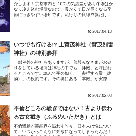
介します！京都市内と-10℃の気温差があり冬場はか
なり冷え込む場所なので、暖かくて日が長くなる季
節に行きやすい場所です。流行りの良縁成就だけじ
ゃない、貴船神社の由緒パワースポットブームで
「縁結び...
2017.04.13
いつでも行ける!? 上賀茂神社（賀茂別雷
神社）の特別参拝
一部例外の神社もありますが、普段みなさまがお参
りをしている場所は神社の中でも「拝殿」と呼ばれ
るところです。読んで字の如く、「参拝する殿（建
物）」の役割です。その奥にある「本殿」が実際に
神様をお祀りしている場所、いわば「神様の住
処」。とても神...
2017.02.03
不倫どころの騒ぎではない！古より伝わ
る古女戴き（ふるめいただき）とは
不倫騒動が芸能界を賑わす昨今、日本人は性につい
て、いつからこんなに奔放になってしまったんだ！