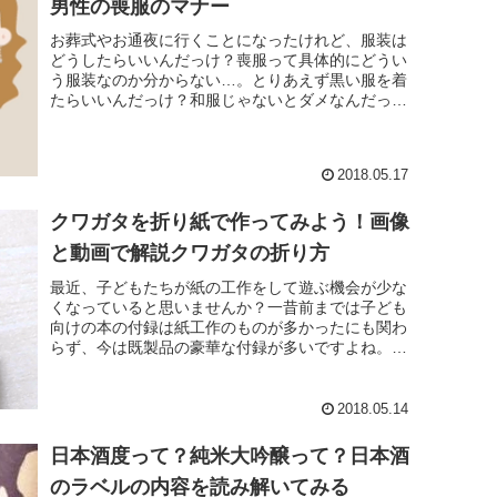
男性の喪服のマナー
お葬式やお通夜に行くことになったけれど、服装は
どうしたらいいんだっけ？喪服って具体的にどうい
う服装なのか分からない…。とりあえず黒い服を着
たらいいんだっけ？和服じゃないとダメなんだっ
け？突然の出来事で慌てないように、お葬式、お通
夜の服装のマ...
2018.05.17
クワガタを折り紙で作ってみよう！画像
と動画で解説クワガタの折り方
最近、子どもたちが紙の工作をして遊ぶ機会が少な
くなっていると思いませんか？一昔前までは子ども
向けの本の付録は紙工作のものが多かったにも関わ
らず、今は既製品の豪華な付録が多いですよね。ゲ
ーム機など様々な"現代の遊び道具"は増えました
が、たまに...
2018.05.14
日本酒度って？純米大吟醸って？日本酒
のラベルの内容を読み解いてみる