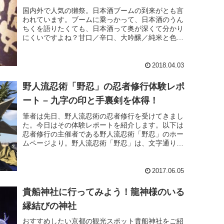
国内外で人気の獺祭。日本酒ブームの到来がとも言
われています。ブームに乗っかって、日本酒のうん
ちくを語りたくても、日本酒って奥が深くて分かり
にくいですよね？甘口／辛口、大吟醸／純米と色ん
な種類があるけどあれなんなの？日本酒のビンに貼
ってあるラ...
2018.04.03
野人流忍術「野忍」の忍者修行体験レポ
ート – 九字の印と手裏剣を体得！
筆者は先日、野人流忍術の忍者修行を受けてきまし
た。今日はその体験レポートを紹介します。以下は
忍者修行の主催者である野人流忍術「野忍」のホー
ムページより。野人流忍術「野忍」は、文字通り自
然豊かな「野外環境」を活用した忍術修行プログラ
ムです。流...
2017.06.05
貴船神社に行ってみよう！龍神様のいる
縁結びの神社
おすすめしたい京都の観光スポット貴船神社をご紹