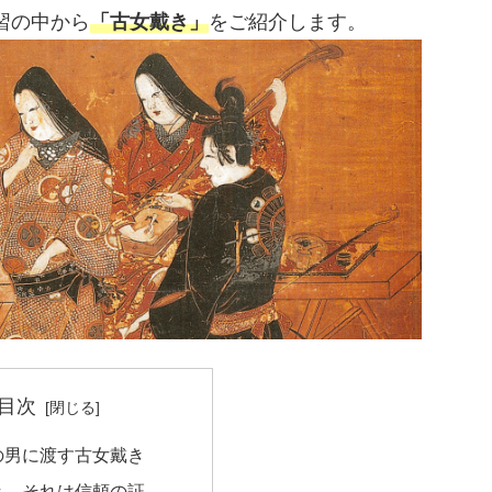
習の中から
「古女戴き」
をご紹介します。
目次
の男に渡す古女戴き
き、それは信頼の証