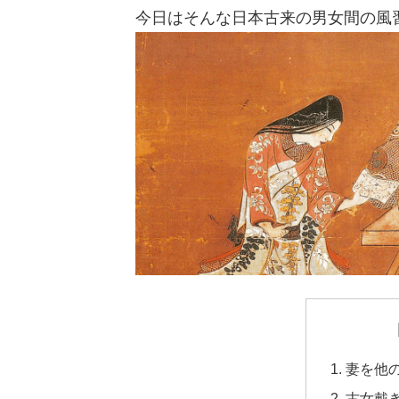
今日はそんな日本古来の男女間の風
妻を他
古女戴