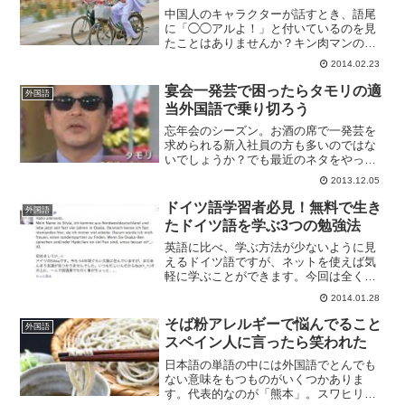
中国人のキャラクターが話すとき、語尾
に「◯◯アルよ！」と付いているのを見
たことはありませんか？キン肉マンのラ
ーメンマンしかり、らんま1/2のシャンプ
2014.02.23
ーしかり、漫画じゃないところで言えば
ゼンジー北京も「アルアル」言ってます
宴会一発芸で困ったらタモリの適
外国語
よね（例えがどれも古...
当外国語で乗り切ろう
忘年会のシーズン。お酒の席で一発芸を
求められる新入社員の方も多いのではな
いでしょうか？でも最近のネタをやった
ら、年配の人達にはあまりピンとこない
2013.12.05
可能性がありますし、「倍返し！」「じ
ぇじぇじぇー！」とか言うと他の人とか
ドイツ語学習者必見！無料で生き
外国語
ぶる必要がありリスクが高...
たドイツ語を学ぶ3つの勉強法
英語に比べ、学ぶ方法が少ないように見
えるドイツ語ですが、ネットを使えば気
軽に学ぶことができます。今回は全くの
初心者向けの教材ではなく、ある程度ド
2014.01.28
イツ語を学んだことがある人向けに優良
サイトをまとめてみました。第二外国語
そば粉アレルギーで悩んでること
外国語
でお悩みの学生やドイツ語...
スペイン人に言ったら笑われた
日本語の単語の中には外国語でとんでも
ない意味をもつものがいくつかありま
す。代表的なのが「熊本」。スワヒリ語