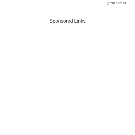
ではとんでもない意味になります。熊本
2014.02.01
はスワヒリ語で・・・同じように「そば
粉」はスペイン語でぜんぜん異なる意味
になります。そば粉（sob...
Sponsored Links