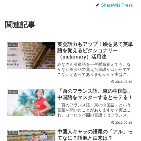
ShareWis Press
関連記事
英会話力もアップ！絵を見て英単
外国語
語を覚えるピクショナリー
（pictionary）活用法
みなさん英単語を一生懸命覚えても、な
かなか英会話で覚えた単語が口からでて
こないときってありませんか？実はこ
れ、英単語を覚えるときに日本語を元に
2015.08.30
暗記していることが大きな原因なんで
す。せっかく覚えた英単語でも、会話で
「西のフランス語、東の中国語」
外国語
使えなければもったいないです...
中国語をマスターするとモテる！
「西のフランス語、東の中国語」という
言葉を聞いたことがありますか？実はこ
れ、ヨーロッパ圏の言語ではフランス語
が一番美しく聞こえ、アジア圏の言語で
2015.09.16
は中国語の響きが一番美しいという意味
の表現なんです。母国語でない人がきい
中国人キャラの語尾の「アル」っ
外国語
ても、なんだか美しく感じ...
てなに？語源と由来は？