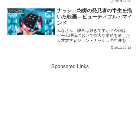
2013.09.20
用した、商品の売り手買い手がwin-winの
関係になれるオークションの仕組につい
ナッシュ均衡の発見者の半生を描
ゲーム理論
て見ていきましょ...
いた映画 – ビューティフル・マイ
ンド
みなさん、映画は好きですか？今回は、
ゲーム理論において偉大な業績を遺した
天才数学者ジョン・ナッシュの生涯を描
いた「ビューティフル・マインド」をご
2013.09.18
紹介します！ラッセル・クロウ主演のこ
ちらの映画、後にノーベル賞に輝くナッ
シュの半生を「ダ・ヴィン...
Sponsored Links