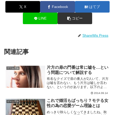
X
Facebook
はてブ
LINE
コピー
ShareWis Press
関連記事
片方の扉の門番は常に嘘を…とい
ゲーム理論
う問題について解説する
有名なクイズで扉の番人が2人いて、片方
は嘘を言わない、もう片方は嘘しか言わ
ない、というのがあります。以下のよう
な問題です。天国に通じる道と地獄に通
2014.09.14
じる道があり、それぞれの道の扉の前に
はそっくりな二人の番人がいます。どち
これで婚活もばっちり？モテる女
ゲーム理論
らかに道を尋ねる必要が...
性の為の恋愛ゲーム理論とは
めっきり秋らしくなってきましたね。秋