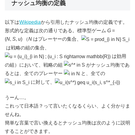
ナッシュ均衡の定義
以下は
Wikipedia
から引用したナッシュ均衡の定義です。
形式的な定義は次の通りである。標準型ゲーム
G
=
(
N
,
S
,
u
) （
N
はプレーヤーの集合、
は戦略の組の集合、
は効用
の組）において、戦略の組
がナッシュ均衡であ
るとは、全てのプレーヤー
と、全ての
に対して、
うーん…。
これって日本語？って言いたくなるくらい、よく分かりま
せんね。
簡単な言葉で言い換えるとナッシュ均衡は次のように説明
することができます。