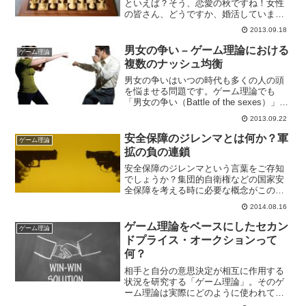
といえば？そう、恋愛の秋ですね！女性
の皆さん、どうですか、婚活しています
か？順調ですか？私は順調じゃありませ
2013.09.18
ん・・・ええ、なかなか難しいですよ
ね。恋愛って。年齢的にも焦りはするけ
男女の争い – ゲーム理論における
ゲーム理論
どどんな男性を選んだらいい...
複数のナッシュ均衡
男女の争いはいつの時代も多くの人の頭
を悩ませる問題です。ゲーム理論でも
「男女の争い（Battle of the sexes）」と
いう有名な例があります。今回はそんな
2013.09.22
男女の争いについて説明します。男女の
争いとは？ゲーム理論で取り上げる「男
安全保障のジレンマとは何か？軍
ゲーム理論
女の...
拡の負の連鎖
安全保障のジレンマという言葉をご存知
でしょうか？集団的自衛権などの国家安
全保障を考える時に必要な概念がこの安
全保障のジレンマです。安全保障のジレ
2014.08.16
ンマは、Wikipediaで以下のように定義さ
れています。安全保障のジレンマとは、
ゲーム理論をベースにしたセカン
ゲーム理論
他国に対する脅...
ドプライス・オークションって
何？
相手と自分の意思決定が相互に作用する
状況を研究する「ゲーム理論」。そのゲ
ーム理論は実際にどのように使われてい
るのでしょうか？今回はゲーム理論を利