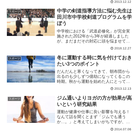
2013.12.12
もかなり多くなるのではないでしょう
か？特に寒い時期はどうしても体が脂肪
中学の剣道指導方法に悩む先生は
スポーツ
を溜め込もうとします。これ...
田川市中学校剣道プログラムを学
ぼう
中学校における「武道必修化」が完全実
施された2012年から3年が経過しました
が、まだまだその対応に頭を悩ませてい
る先生も多いのではないでしょうか。全
2016.12.27
国の先生が同じように頭を悩ませ、様々
な対策を実施してきました。その中で得
冬に運動する時に気を付けておき
スポーツ
られた様々な知見がレ...
たい3つのポイント
だんだんと寒くなってきて、朝布団から
出るのも少しずつ億劫になってくるこの
時期。秋から運動を始めた人にとって勝
負の時期でもあります。特に屋外での運
2013.12.13
動を始めた人は寒くて億劫な気持ちにな
る時もあるのでは。そんな時は無理して
ジム通いよりヨガの方が効果が高
スポーツ
屋外で運動する必要はあり...
いという研究結果
運動が健康や仕事に良い影響を与える！
なんて話を聞くとまず「ジムでも通う
か…。」と考えてしまいがちですが、ち
ょっと待ってください！実はジム通いよ
2014.07.06
りもヨガの方が何かと良い効果があるん
です。今日は海外で話題になった、ヨガ