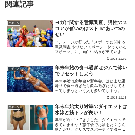
関連記事
ヨガに関する意識調査、男性のス
スポーツ
コアが低いのはストIIのあいつの
せい
インテージが行った「スポーツに関する
意識調査 やりたいスポーツ、やっている
スポーツ」に、面白い結果が出ていま
す。15才以上の男女1,000名に対するアン
2013.12.02
ケートを実施したところ、「ヨガ・ピラ
ティス」を現在定期的にやってい女性は
年末年始の食べ過ぎはジムで泳い
スポーツ
8.2%、一方で...
でリセットしよう！
年末年始は忘年会や新年会、はたまた里
帰りで食べ過ぎたり飲み過ぎたりして太
ってしまうという人も多いでしょう。し
かし、食べ過ぎないようにすることはナ
2013.12.13
ンセンスです。なぜなら、年始に食べる
物はおいしいからです。おせちやお雑煮
年末年始太り対策のダイエットは
スポーツ
を始め、三が日には鍋や寿...
水泳と筋トレが良い！
年末が近づいてきました。ダイエットで
きていますか？忘年会でお酒をたくさん
飲んだり、クリスマスパーティでターキ
ーを食べたり、この時期は接種カロリー