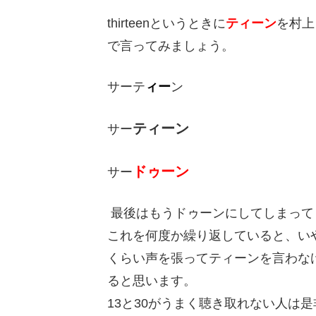
thirteenというときに
ティーン
を村上
で言ってみましょう。
サーテ
ィー
ン
ティーン
サー
ドゥーン
サー
最後はもうドゥーンにしてしまって
これを何度か繰り返していると、い
くらい声を張ってティーンを言わな
ると思います。
13と30がうまく聴き取れない人は