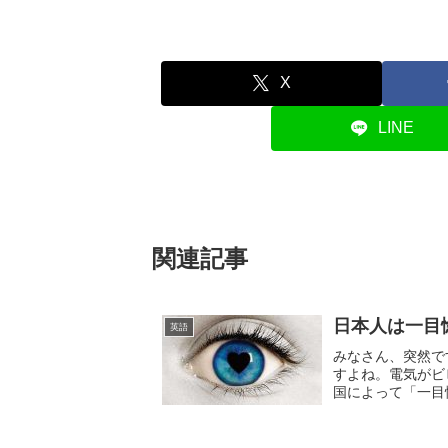
X
LINE
関連記事
日本人は一目
英語
みなさん、突然で
すよね。電気がビ
国によって「一目
目惚れしやすい度、