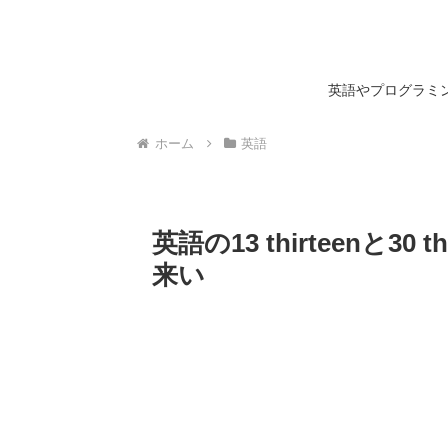
英語やプログラミン
ホーム
英語
英語の13 thirteenと3
来い