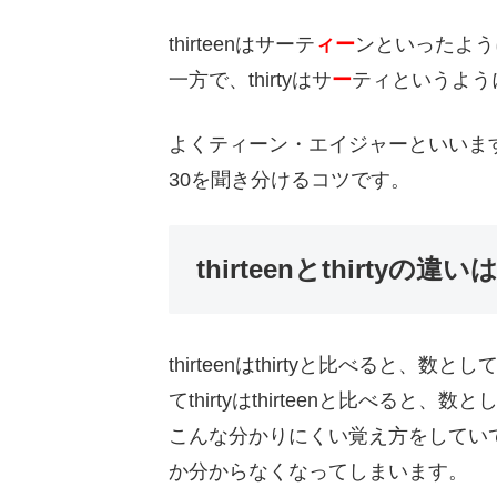
thirteenはサーテ
ィー
ンといったように
一方で、thirtyはサ
ー
ティというように
よくティーン・エイジャーといいま
30を聞き分けるコツです。
thirteenとthirty
thirteenはthirtyと比べると、
てthirtyはthirteenと比べると
こんな分かりにくい覚え方をしてい
か分からなくなってしまいます。