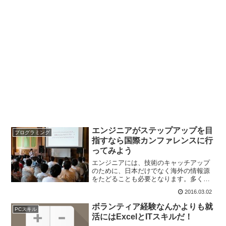
エンジニアがステップアップを目
プログラミング
指すなら国際カンファレンスに行
ってみよう
エンジニアには、技術のキャッチアップ
のために、日本だけでなく海外の情報源
をたどることも必要となります。多くの
プログラミング言語やフレームワークの
2016.03.02
情報は、まず英語で公開されるものがほ
とんどです。例えば、Rubyや、Skinny-
ボランティア経験なんかよりも就
PCスキル
Framewo...
活にはExcelとITスキルだ！