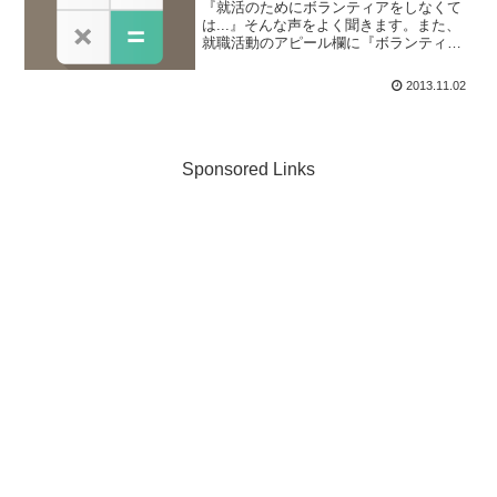
『就活のためにボランティアをしなくて
は...』そんな声をよく聞きます。また、
就職活動のアピール欄に『ボランティア
を通じて得た体験が...』というエピソー
ドを書く人も多いですよね。そんなの全
2013.11.02
くアピールポイントになりません！もち
ろんボランティア...
Sponsored Links