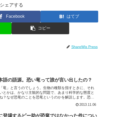
シェアする
Facebook
はてブ
コピー
ShareWis Press
本語の語源。恐い竜って誰が言い出したの？
「竜」と言うのでしょう。生物の種類を指すときに、それ
いとかは、かなり主観的な問題で、あまり科学的な態度と
ね？なぜ恐竜のことを恐竜というのかを解説します。恐竜
ことを「Dian...
2013.11.06
に登場するピー助が恐竜ではなかった件につい