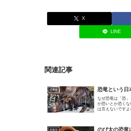
X
LINE
関連記事
恐竜という日
恐竜学
なぜ恐竜は「恐」
が恐いとか恐くな
は言えないですよ
の語源英語では恐竜の
のび太の恐竜
恐竜学