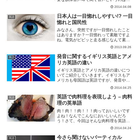
節音声（segmental sounds）と呼ばれる
2014.04.08
母音や子音の音と、アクセントや声の高
さ、早さといった個々の音だけではカバ
日本人は一目惚れしやすい!? 一目
英語
ーできな...
惚れと国民性
みなさん、突然ですが一目惚れしたこと
はありますか？一目惚れって素敵ですよ
ね。電気がビビッと走る感じなんて素敵
すぎます！実はこの一目惚れ、国によっ
2013.09.26
て「一目惚れしやすい度」が異なるそう
なんです！日本人男性は一目惚れしやす
発音に関するイギリス英語とアメ
英語
い度、第3位！恋愛には億...
リカ英語の違い
イギリス英語とアメリカ英語の違いにつ
いてご紹介していきます。イギリスもア
メリカも母国語は英語ですが、発音や文
法、単語のスペルなど数多くの点で違い
2014.04.25
があります。実は日本の義務教育で習う
英語のほとんどはアメリカ英語なんで
英語で肉料理を表現しよう – 肉料
英語
す。アメリカ英語のリスニン...
理の英単語
肉！肉！！肉！！！肉っておいしいです
よね！なんでこんなにおいしいんだろ
う！さて、今回はそんな肉料理を英語で
表現するとどうなるか調べてみました。
2014.04.24
1. ハンバーグ - humburgハンバーグの語
源知ってますか？ハンバーグの原型がド
今さら聞けないバーティカル
英語