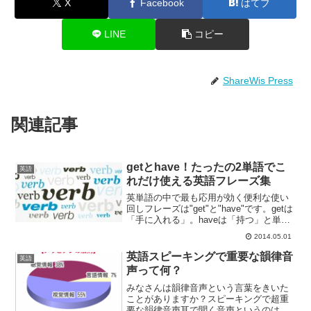
X
Facebook
はてブ
LINE
コピー
ShareWis Press
関連記事
getとhave！たったの2単語でこ
英語
れだけ使える英語フレーズ集
英単語の中で最も応用が効く便利な使い
回しフレーズは"get"と"have"です。getは
「手に入れる」。haveは「持つ」と単純
に切り捨ててしまってはいけません。実
2014.05.01
はこの２つは知ってるようで知らない便
利な用法がたくさんある動詞です。get
英語スピーキングで重要な韻律音
英語
と...
声って何？
みなさんは韻律音声という言葉をきいた
ことがありますか？スピーキングで超重
要な韻律音声耳で聞く音声というのは分